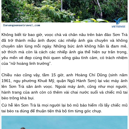
Không biết từ bao giờ, voọc chà vá chân nâu trên bán đảo Sơn Trà
đã trở thành mẫu ảnh được các nhiếp ảnh gia chuyên và không
chuyên săn lùng mỗi ngày. Những bức ảnh không hẳn là đam mê,
sở thích mà còn là cách các nhiếp ảnh gia thể hiện sự trân trọng,
yêu mến vẻ đẹp cùng thói quen sống giàu tình cảm, có trách nhiệm
của “nữ hoàng linh trưởng”.
Chiều nào cũng vậy, tầm 15 giờ, anh Hoàng Chí Dũng (sinh năm
1961, ngụ phường Khuê Mỹ, quận Ngũ Hành Sơn) lại vác máy ảnh
lên Sơn Trà săn ảnh voọc. Ngoài máy ảnh, cũng như mọi người,
hành trang của anh còn có thêm vài chai nước suối và chiếc mũ tai
bèo trông khá bụi.
Cứ hễ lên Sơn Trà là mọi người lại bỏ mũ bảo hiểm rồi lấy chiếc mũ
tai bèo ra dùng để thuận tiện thả bộ tìm từng góc chụp.