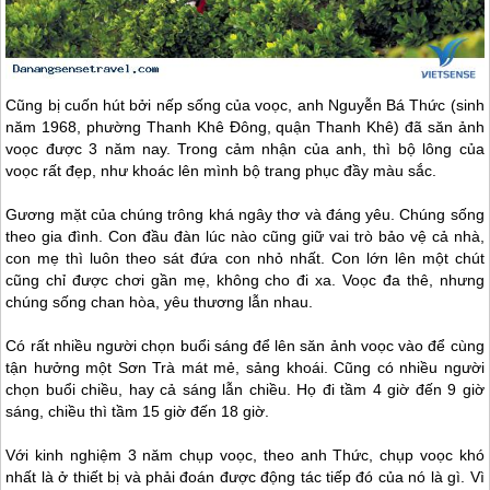
Cũng bị cuốn hút bởi nếp sống của voọc, anh Nguyễn Bá Thức (sinh
năm 1968, phường Thanh Khê Đông, quận Thanh Khê) đã săn ảnh
voọc được 3 năm nay. Trong cảm nhận của anh, thì bộ lông của
voọc rất đẹp, như khoác lên mình bộ trang phục đầy màu sắc.
Gương mặt của chúng trông khá ngây thơ và đáng yêu. Chúng sống
theo gia đình. Con đầu đàn lúc nào cũng giữ vai trò bảo vệ cả nhà,
con mẹ thì luôn theo sát đứa con nhỏ nhất. Con lớn lên một chút
cũng chỉ được chơi gần mẹ, không cho đi xa. Voọc đa thê, nhưng
chúng sống chan hòa, yêu thương lẫn nhau.
Có rất nhiều người chọn buổi sáng để lên săn ảnh voọc vào để cùng
tận hưởng một Sơn Trà mát mẻ, sảng khoái. Cũng có nhiều người
chọn buổi chiều, hay cả sáng lẫn chiều. Họ đi tầm 4 giờ đến 9 giờ
sáng, chiều thì tầm 15 giờ đến 18 giờ.
Với kinh nghiệm 3 năm chụp voọc, theo anh Thức, chụp voọc khó
nhất là ở thiết bị và phải đoán được động tác tiếp đó của nó là gì. Vì