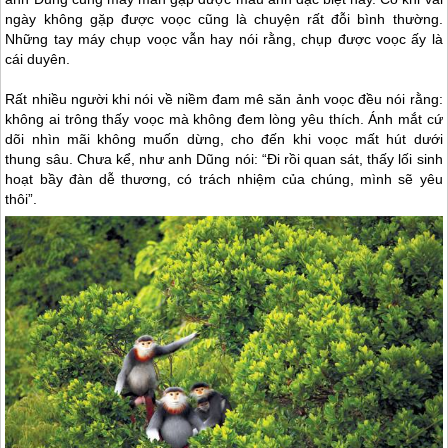
ngày không gặp được voọc cũng là chuyện rất đỗi bình thường.
Những tay máy chụp voọc vẫn hay nói rằng, chụp được voọc ấy là
cái duyên.
Rất nhiều người khi nói về niềm đam mê săn ảnh voọc đều nói rằng:
không ai trông thấy voọc mà không đem lòng yêu thích. Ánh mắt cứ
dõi nhìn mãi không muốn dừng, cho đến khi voọc mất hút dưới
thung sâu. Chưa kể, như anh Dũng nói: “Đi rồi quan sát, thấy lối sinh
hoạt bầy đàn dễ thương, có trách nhiệm của chúng, mình sẽ yêu
thôi”.