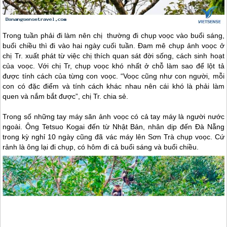
Trong tuần phải đi làm nên chị thường đi chụp voọc vào buổi sáng,
buổi chiều thì đi vào hai ngày cuối tuần. Đam mê chụp ảnh voọc ở
chị Tr. xuất phát từ việc chị thích quan sát đời sống, cách sinh hoạt
của voọc. Với chị Tr, chụp voọc khó nhất ở chỗ làm sao để lột tả
được tính cách của từng con voọc. “Voọc cũng như con người, mỗi
con có đặc điểm và tính cách khác nhau nên cái khó là phải làm
quen và nắm bắt được”, chị Tr. chia sẻ.
Trong số những tay máy săn ảnh voọc có cả tay máy là người nước
ngoài. Ông Tetsuo Kogai đến từ Nhật Bản, nhân dịp đến
Đà Nẵng
trong kỳ nghỉ 10 ngày cũng đã vác máy lên Sơn Trà chụp voọc. Cứ
rảnh là ông lại đi chụp, có hôm đi cả buổi sáng và buổi chiều.