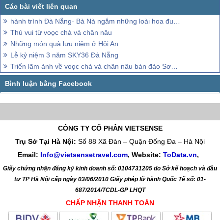
hành trình Đà Nẵng- Bà Nà ngắm những loài hoa đua nở
Thú vui từ voọc chà vá chân nâu
Những món quà lưu niệm ở Hội An
Lễ kỷ niệm 3 năm SKY36 Đà Nẵng
Triển lãm ảnh về voọc chà vá chân nâu bán đảo Sơn Trà
CÔNG TY CỔ PHẦN VIETSENSE
Trụ Sở Tại Hà Nội:
Số 88 Xã Đàn – Quận Đống Đa – Hà Nội
Email:
Info@vietsensetravel.com
, Website:
ToData.vn
,
Giấy chứng nhận đăng ký kinh doanh số: 0104731205 do Sở kế hoạch và đầu
tư TP Hà Nội cấp ngày 03/06/2010 Giấy phép lữ hành Quốc Tế số: 01-
687/2014/TCDL-GP LHQT
CHẤP NHẬN THANH TOÁN