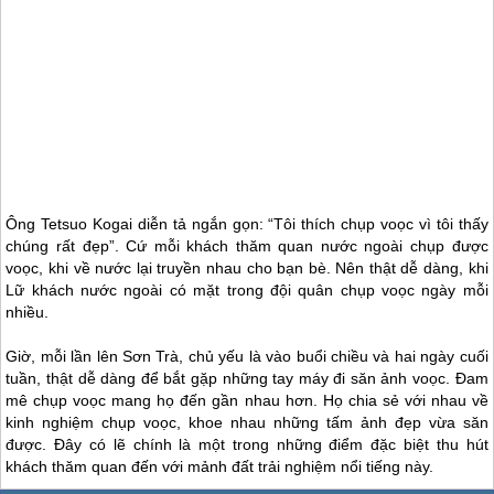
Ông Tetsuo Kogai diễn tả ngắn gọn: “Tôi thích chụp voọc vì tôi thấy
chúng rất đẹp”. Cứ mỗi khách thăm quan nước ngoài chụp được
voọc, khi về nước lại truyền nhau cho bạn bè. Nên thật dễ dàng, khi
Lữ khách nước ngoài có mặt trong đội quân chụp voọc ngày mỗi
nhiều.
Giờ, mỗi lần lên Sơn Trà, chủ yếu là vào buổi chiều và hai ngày cuối
tuần, thật dễ dàng để bắt gặp những tay máy đi săn ảnh voọc. Đam
mê chụp voọc mang họ đến gần nhau hơn. Họ chia sẻ với nhau về
kinh nghiệm chụp voọc, khoe nhau những tấm ảnh đẹp vừa săn
được. Đây có lẽ chính là một trong những điểm đặc biệt thu hút
khách thăm quan đến với mảnh đất trải nghiệm nổi tiếng này.