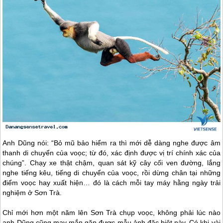
Anh Dũng nói: “Bỏ mũ bảo hiểm ra thì mới dễ dàng nghe được âm
thanh di chuyển của voọc; từ đó, xác định được vị trí chính xác của
chúng”. Chạy xe thật chậm, quan sát kỹ cây cối ven đường, lắng
nghe tiếng kêu, tiếng di chuyển của voọc, rồi dừng chân tại những
điểm voọc hay xuất hiện… đó là cách mỗi tay máy hằng ngày trải
nghiệm ở Sơn Trà.
Chỉ mới hơn một năm lên Sơn Trà chụp voọc, không phải lúc nào
anh Dũng cũng may mắn gặp được mẫu ảnh đặc biệt này. Có khi vài