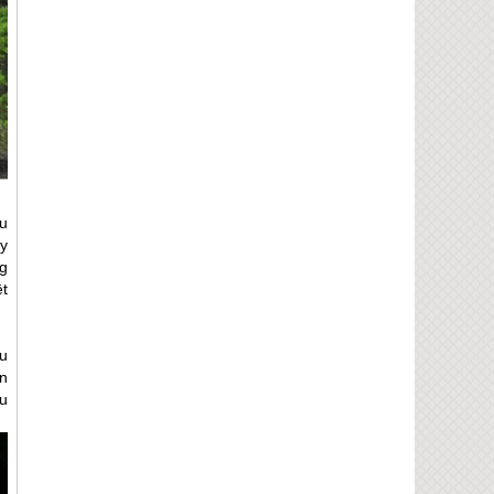
u
y
ng
ệt
u
ạn
u