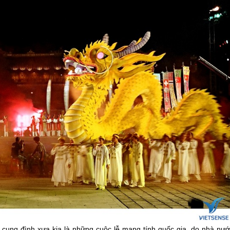
cung đình xưa kia là những cuộc lễ mang tính quốc gia, do nhà nướ