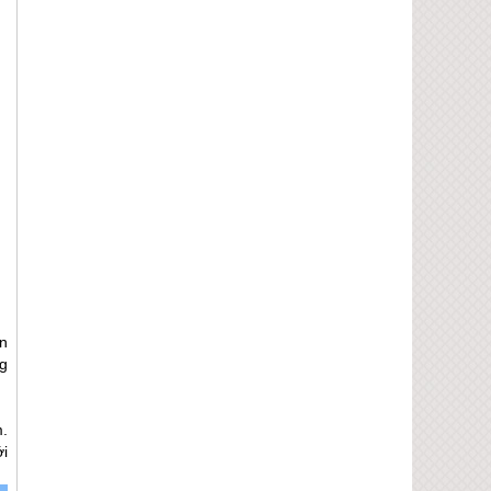
n
g
.
ới