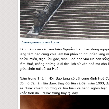
Lăng tẩm của các vua triều Nguyễn tuân theo đúng nguyên
lăng tẩm nào cũng chia làm hai phần chính: phần lăng v
nhiều miếu, điện, lầu gác, đình....để nhà vua lúc còn sốn
tẩm
Huế
, chẳng những là di tích lịch sử văn hoá mà còn 
giữa chốn núi đồi xứ
Huế
.
Nằm trong Thành Nội, Bảo tàng cổ vật cung đình
Huế
đư
đó, nó đã năm lần được thay đổi tên và đến năm 1993, đ
sẽ được chiêm ngưỡng và tìm hiểu về hàng nghìn hiện 
khắc trên đá... được trưng bày tại đây.