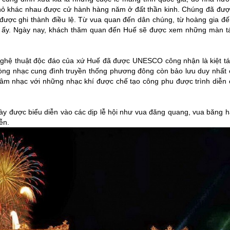
 nhỏ khác nhau được cử hành hàng năm ở đất thần kinh. Chúng đã đượ
í được ghi thành điều lệ. Từ vua quan đến dân chúng, từ hoàng gia đế
t ấy. Ngày nay, khách thăm quan đến
Huế
sẽ được xem những màn tá
nghệ thuật độc đáo của xứ
Huế
đã được UNESCO công nhận là kiệt tá
à dòng nhạc cung đình truyền thống phương đông còn bảo lưu duy nhất 
 âm nhạc với những nhạc khí được chế tạo công phu được trình diễn 
này được biểu diễn vào các dịp lễ hội như vua đăng quang, vua băng h
ễn.