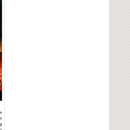
m
m
ng
i