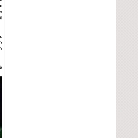
c
n
i
c
ở
ở
à