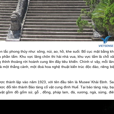
 tắc phong thủy như: sông, núi, ao, hồ, khe suối. Bố cục mặt bằng kh
à phần tẩm. Khu vực lăng chôn thi hài nhà vua, khu vực tẩm là chỗ xâ
g thỉnh thoảng rời hoành cung lên đây tiêu khiển. Chính vì vậy, mỗi lă
là một thắng cảnh, một đoá hoa nghệ thuật kiến trúc độc đáo, riêng bi
ợc thành lập vào năm 1923, với tên đầu tiên là Musee’ Khải Định. Sa
ược đổi tên thành Bảo tàng cổ vật cung đình
Huế
. Tại bảo tàng này, b
vật gồm đồ gốm sứ, gỗ , đồng, pháp lam, đá, xương, ngà, sừng, điê