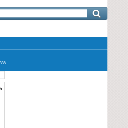
338
h