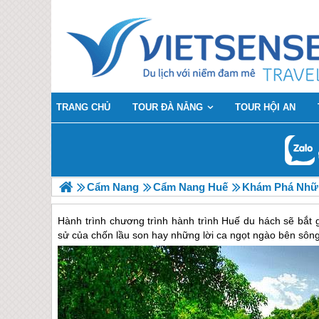
TRANG CHỦ
TOUR ĐÀ NẴNG
TOUR HỘI AN
Cẩm Nang
Cẩm Nang Huế
Khám Phá Nhữn
Hành trình chương trình hành trình Huế du hách sẽ bắt 
sử của chốn lầu son hay những lời ca ngọt ngào bên s