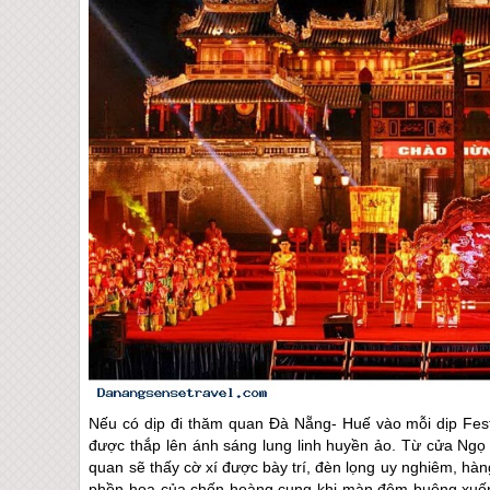
Nếu có dịp đi thăm quan
Đà Nẵng
-
Huế
vào mỗi dịp Fest
được thắp lên ánh sáng lung linh huyền ảo. Từ cửa Ng
quan sẽ thấy cờ xí được bày trí, đèn lọng uy nghiêm, hàng
phồn hoa của chốn hoàng cung khi màn đêm buông xuốn