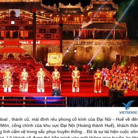
ival , thành cũ, mái đình rêu phong cổ kính của Đại Nội -
Huế
về đê
ọ Môn, cổng chính của khu vực Đại Nội (Hoàng thành
Huế
), khách thă
 lính cấm vệ trong sắc phục truyền thống... Đó là sự tái hiện cuộc số
g. Lữ khách sẽ được thả hồn mình vào một không gian huyền ảo khó