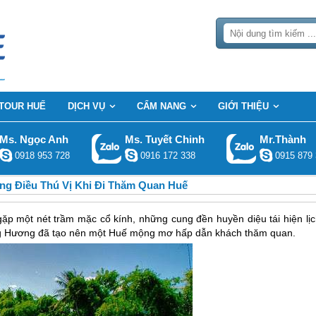
TOUR HUẾ
DỊCH VỤ
CẨM NANG
GIỚI THIỆU
Ms. Ngọc Anh
Ms. Tuyết Chinh
Mr.Thành
0918 953 728
0916 172 338
0915 879 
g Điều Thú Vị Khi Đi Thăm Quan Huế
gặp một nét trầm mặc cổ kính, những cung đền huyền diệu tái hiện lịc
ông Hương đã tạo nên một Huế mộng mơ hấp dẫn khách thăm quan.