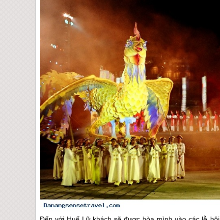
Đến với
Huế
Lữ khách sẽ được hòa mình vào các lễ hội 