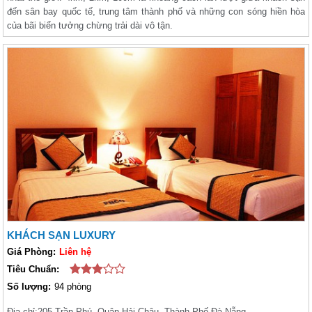
đến sân bay quốc tế, trung tâm thành phố và những con sóng hiền hòa
của bãi biển tưởng chừng trải dài vô tận.
KHÁCH SẠN LUXURY
Giá Phòng:
Liên hệ
Tiêu Chuẩn:
Số lượng:
94 phòng
Địa chỉ:
205 Trần Phú, Quận Hải Châu, Thành Phố Đà Nẵng