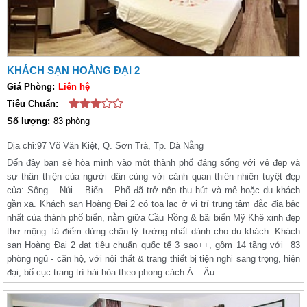
KHÁCH SẠN HOÀNG ĐẠI 2
Giá Phòng:
Liên hệ
Tiêu Chuẩn:
Số lượng:
83 phòng
Địa chỉ:
97 Võ Văn Kiệt, Q. Sơn Trà, Tp. Đà Nẵng
Đến đây bạn sẽ hòa mình vào một thành phố đáng sống với vẻ đẹp và
sự thân thiện của người dân cùng với cảnh quan thiên nhiên tuyệt đẹp
của: Sông – Núi – Biển – Phố đã trở nên thu hút và mê hoặc du khách
gần xa. Khách sạn Hoàng Đại 2 có tọa lạc ở vị trí trung tâm đắc địa bậc
nhất của thành phố biển, nằm giữa Cầu Rồng & bãi biển Mỹ Khê xinh đẹp
thơ mộng. là điểm dừng chân lý tưởng nhất dành cho du khách. Khách
sạn Hoàng Đại 2 đạt tiêu chuẩn quốc tế 3 sao++, gồm 14 tầng với 83
phòng ngủ - căn hộ, với nội thất & trang thiết bị tiện nghi sang trọng, hiện
đại, bố cục trang trí hài hòa theo phong cách Á – Âu.