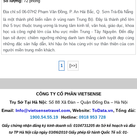
Số lượng:
72 phòng
Địa chỉ:
số 06-07H2 Phạm Văn Đồng, P. An Hải Bắc, Q. Sơn Trà-Đà Nẵng
là một thành phố biển nằm ở vùng nam Trung Bộ. Đây là thành phố lớn
thứ 5 trực thuộc trung ương là trung tâm kinh tế, văn hoá, giáo dục, khoa
học và công nghệ lớn của khu vực miền Trung - Tây Nguyên. Đến đây
bạn sẽ được chiêm ngưỡng những danh lam thắng cảnh tuyệt đẹp cùng
những đặc sản hấp dẫn, khí hậu ôn hòa cùng với sự thân thiện của con
người miền trung mến khách.
1
[>>]
CÔNG TY CỔ PHẦN VIETSENSE
Trụ Sở Tại Hà Nội:
Số 88 Xã Đàn – Quận Đống Đa – Hà Nội
Email:
Info@vietsensetravel.com
, Website:
ToData.vn
,
Tổng đài:
1900.54.55.19
Hotline:
0918 953 728
Giấy chứng nhận đăng ký kinh doanh số: 0104731205 do Sở kế hoạch và đầu
tư TP Hà Nội cấp ngày 03/06/2010 Giấy phép lữ hành Quốc Tế số: 01-