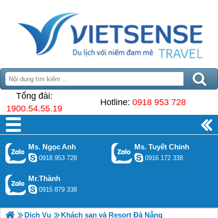
Tổng đài:
Hotline:
0918 953 728
1900.54.55.19
Ms. Ngọc Anh
Ms. Tuyết Chinh
0918 953 728
0916 172 338
Mr.Thành
0915 879 338
Dịch Vụ
Khách sạn và Resort Đà Nẵng