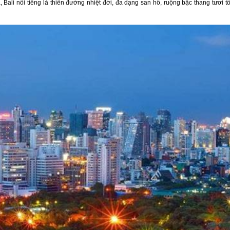
ali nổi tiếng là thiên đường nhiệt đới, đa dạng san hô, ruộng bậc thang tươi tố