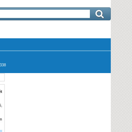
338
ệt
ó,
ẫn