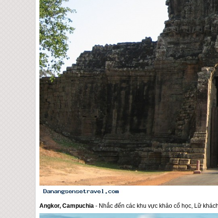
Angkor, Campuchia
- Nhắc đến các khu vực khảo cổ học, Lữ khách k