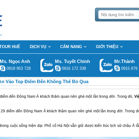
TOUR HUẾ
DỊCH VỤ
CẨM NANG
GIỚI THIỆU
Ms. Ngọc Anh
Ms. Tuyết Chinh
Mr.Thành
0918 953 728
0916 172 338
0915 879 
 An Vào Top Điểm Đến Không Thể Bỏ Qua
 điểm đến Đông Nam Á khách thăm quan nên ghé một lần trong đời. Trong đó,
Vi
 29 điểm đến Đông Nam Á khách thăm quan nên ghé một lần trong đời. Trong đ
trong cuộc sống hiện đại. Phố cổ Hà Nội vẫn giữ được kiến trúc lịch sử châu Á l