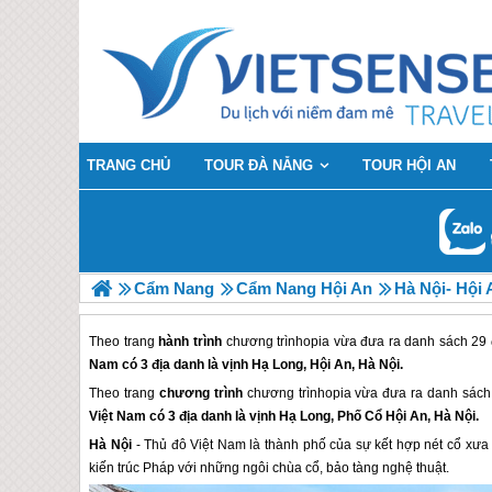
TRANG CHỦ
TOUR ĐÀ NẴNG
TOUR HỘI AN
Cẩm Nang
Cẩm Nang Hội An
Hà Nội- Hội
Theo trang
hành trình
chương trìnhopia vừa đưa ra danh sách 29
Nam có 3 địa danh là vịnh Hạ Long, Hội An, Hà Nội.
Theo trang
chương trình
chương trìnhopia vừa đưa ra danh sách
Việt Nam có 3 địa danh là vịnh Hạ Long, Phố Cổ
Hội An
, Hà Nội.
Hà Nội
- Thủ đô Việt Nam là thành phố của sự kết hợp nét cổ xưa 
kiến trúc Pháp với những ngôi chùa cổ, bảo tàng nghệ thuật.