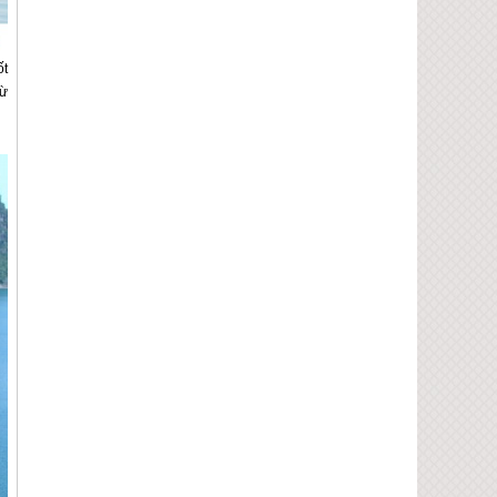
ốt
từ