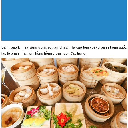
Bánh bao kim sa vàng ươm, sốt tan chảy…Há cảo tôm với vỏ bánh trong suốt,
lấp ló phần nhân tôm hồng hồng thơm ngon đặc trưng.