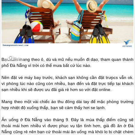
Edit
Bạn nên mang theo ô, dù và mũ nếu muốn đi dạo, tham quan thành
phố
Đà Nẵng
vì trời có thể mưa bất cứ lúc nào.
Nên đặt vé máy bay trước, khách sạn không cần đặt trưpcs vẫn ok.
vì phòng lúc nào cũng còn nhiều, bạn đến và đặt trực tiếp tại khách
sạn nhiều khi sẽ được ưu đãi giá rẻ hơn so với đặt online.
Mang theo một vài chiếc áo thu đông dài tay để mặc phòng trường
hợp nhiệt độ xuống thấp, bạn sẽ cảm thấy hơi se lạnh.
Ăn uống ở
Đà Nẵng
vào tháng 9. Đây là mùa thấp điểm cũng sẽ
thoải mái hơn nhiều vì được phục vụ tận tình hơn, giá đồ ăn ở
Đà
Nẵng
cũng rẻ nên bạn cứ thoải mái ăn uống mà khỏi lo bị chặt chém