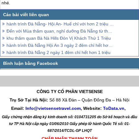
nhé.
hành trình Đà Nẵng- Hội An- Huế chỉ với hơn 2 triệu đồng
Đến với Mùa thăm quan, nghỉ dưỡng Đà Nẵng từ tháng 4 đến tháng 9
khu thăm quan Bà Nà Hills Đón Vị Khách Thứ 1 Triệu
hành trình Đà Nẵng Hội An 3 ngày 2 đêm chỉ hết hơn 2 triệu
hành trình Đà Nẵng 2 ngày 1 đêm chỉ hết hơn 1 triệu
CÔNG TY CỔ PHẦN VIETSENSE
Trụ Sở Tại Hà Nội:
Số 88 Xã Đàn – Quận Đống Đa – Hà Nội
Email:
Info@vietsensetravel.com
, Website:
ToData.vn
,
Giấy chứng nhận đăng ký kinh doanh số: 0104731205 do Sở kế hoạch và đầu
tư TP Hà Nội cấp ngày 03/06/2010 Giấy phép lữ hành Quốc Tế số: 01-
687/2014/TCDL-GP LHQT
CHẤP NHẬN THANH TOÁN