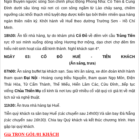
Ngồi thuyền ngược sông Son chinh phục Động Phong Nha: Cô Tiên & Cung
Đình dưới sâu lòng núi nơi có con sông ngầm từ Lào chảy sang, chiêm
ngưỡng các khối thạch nhũ tuyệt đẹp được kiến tạo bởi thiên nhiên qua hàng
ngàn thiên niên kỷ. Khởi hành về
Huế
theo đường Trường Sơn - Hồ Chí
Minh.
18h30:
Ăn tối nhà hàng, tự do khám phá
Cố Đô
về đêm với cầu
Tràng Tiền
rực rỡ soi mình xuống dòng sông Hương thơ mộng, dạo chơi chợ đêm tìm
hiểu nét sinh hoạt của đất kinh thành. Nghỉ khách sạn 4*.
NGÀY 03: CỐ ĐÔ
HUẾ
- TIỄN KHÁCH
(Ăn sáng, trưa
)
07h00:
Ăn sáng buffet tại khách sạn. Sau khi ăn sáng, xe đón đoàn khởi hành
tham quan
Đại Nội
- Hoàng cung triều Nguyễn, tham quan Ngọ Môn, Điện
Thái Hòa, Tử Cấm Thành, Thế Miếu, Hiển Lâm Các, Cửu Đỉnh,...tiếp tục
viếng
Chùa Thiên Mụ
cổ kính là nơi lưu giữ nhiều cổ vật quý có giá trị về mặt
lịch sử và nghệ thuật.
11h30:
Ăn trưa nhà hàng tại
Huế
.
Tiễn quý khách ra sân bay
Huế
(các chuyến sau 14h00).
Và sân bay
Đà Nẵng
(các chuyến sau 16h30).
Chia tay Quý khách và kết thúc chương trình. Hẹn
gặp lại quý khách.
Giá TRỌN GÓI:/01 KHÁCH