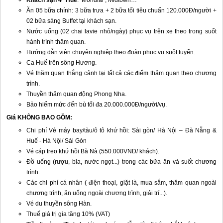
Khách sạn 4*
Huế
: Mondial , Midtown…
Ăn 05 bữa chính: 3 bữa trưa + 2 bữa tối tiêu chuẩn 120.000Đ/người +
02 bữa sáng Buffet tại khách sạn.
Nước uống (02 chai lavie nhỏ/ngày) phục vụ trên xe theo trong suốt
hành trình thăm quan.
Hướng dẫn viên chuyên nghiệp theo đoàn phục vụ suốt tuyến.
Ca
Huế
trên sông Hương.
Vé thăm quan thắng cảnh tại tất cả các điểm thăm quan theo chương
trình.
Thuyền thăm quan động Phong Nha.
Bảo hiểm mức đển bù tối đa 20.000.000Đ/người/vụ.
Giá KHÔNG BAO GỒM:
Chi phí Vé máy bay/tàu/ô tô khứ hồi: Sài gòn/ Hà Nội –
Đà Nẵng
&
Huế
- Hà Nội/ Sài Gòn
Vé cáp treo khứ hồi Bà Nà (550.000VND/ khách).
Đồ uống (rượu, bia, nước ngọt...) trong các bữa ăn và suốt chương
trình.
Các chi phí cá nhân ( điện thoại, giặt là, mua sắm, thăm quan ngoài
chương trình, ăn uống ngoài chương trình, giải trí...).
Vé du thuyền sông Hàn.
T
huế
giá trị gia tăng 10% (VAT)