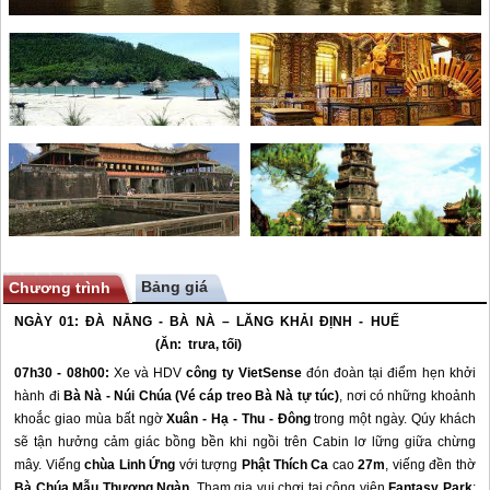
Bảng giá
Chương trình
NGÀY 01:
ĐÀ NẴNG
- BÀ NÀ – LĂNG KHẢI ĐỊNH -
HUẾ
(Ăn: trưa, tối)
07h30 - 08h00:
Xe và HDV
công ty VietSense
đón đoàn tại điểm hẹn khởi
hành đi
Bà Nà - Núi Chúa
(Vé cáp treo Bà Nà tự túc)
, nơi có những khoảnh
khoắc giao mùa bất ngờ
Xuân - Hạ - Thu - Đông
trong một ngày. Qúy khách
sẽ tận hưởng cảm giác bồng bền khi ngồi trên Cabin lơ lững giữa chừng
mây. Viếng
chùa
Linh Ứng
với tượng
Phật Thích Ca
cao
27m
, viếng đền thờ
Bà Chúa Mẫu Thượng Ngàn
. Tham gia vui chơi tại công viên
Fantasy Park
: