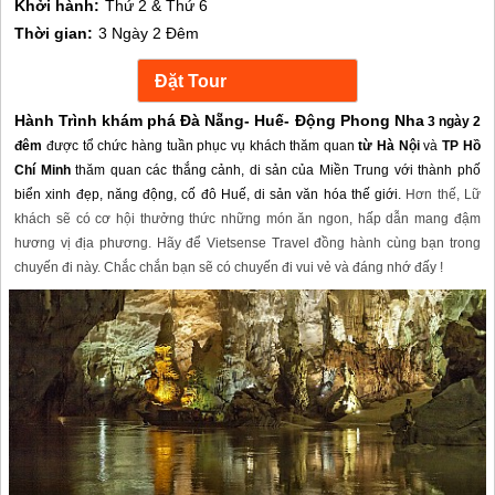
Khởi hành:
Thứ 2 & Thứ 6
Thời gian:
3 Ngày 2 Đêm
Hành Trình khám phá Đà Nẵng- Huế- Động Phong Nha
3 ngày 2
đêm
được tổ chức hàng tuần phục vụ khách thăm quan
từ Hà Nội
và
TP Hồ
Chí Minh
thăm quan các thắng cảnh, di sản của Miền Trung với thành phố
biển xinh đẹp, năng động, cố đô Huế, di sản văn hóa thế giới.
Hơn thế, Lữ
khách sẽ có cơ hội thưởng thức những món ăn ngon, hấp dẫn mang đậm
hương vị địa phương.
Hãy để Vietsense Travel đồng hành cùng bạn trong
chuyến đi này. Chắc chắn bạn sẽ có chuyến đi vui vẻ và đáng nhớ đấy !