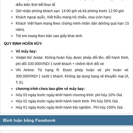
điều kiện thời tiết thực tế.
Giờ nhận phòng khách sạn: 14:00 giờ và trả phòng trước 12:00 giờ.
Khách ngoại quốc, Việt Kiều mang hộ chiếu, visa (còn hạn).
Khách Việt Nam mang theo chứng minh nhân dân (không quá hạn 15
năm).
Trẻ em mang theo bản sao giấy khai sinh.
QUY ĐỊNH HOÃN HỦY:
Vé máy bay:
Vietjet Air/ Jestar: Không hoàn hủy, được phép đổi tên, đổi hành trình,
phí đổi 330.000VND/ 1 lượt/ khách + chênh lệch đổi vé.
VN Airline: Từ hạng R: Được phép hoàn vé: phí hoàn vé:
300.000VND/ 1 lượt/ 1 khách. Không áp dụng hạng vé khuyến mại (A,
T, E).
chương trình chưa bao gồm vé máy bay:
Hủy 03 ngày trước ngày khởi hành chương trình: phí hủy 10% Giá .
Hủy 02 ngày trước ngày khởi hành hành trình: Phí hủy 50% Giá .
Hủy 01 ngày trước ngày khởi hành trải nghiệm : Phí hủy 100% Giá .