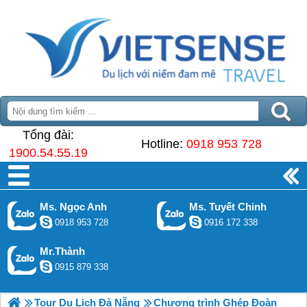
Tổng đài:
Hotline:
0918 953 728
1900.54.55.19
Ms. Ngọc Anh
Ms. Tuyết Chinh
0918 953 728
0916 172 338
Mr.Thành
0915 879 338
Tour Du Lịch Đà Nẵng
Chương trình Ghép Đoàn