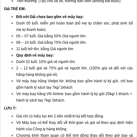
Tiền thưởng (Tip) cho lái xe, hướng dẫn viên (không bắt buộc).
Giá TRẺ EM:
Đối với Giá chưa bao gồm vé máy bay:
Dưới 05 tuổi: miễn phí hoàn toàn (bố mẹ tự chăm sóc, phát sinh bố
mẹ tự thanh toán).
05 – 07 tuổi: Giá bằng 50% Giá người lớn.
08 – 10 tuổi: Giá bằng 75% Giá người lớn.
11 tuổi trở lên: bằng Giá người lớn.
Quy định vé máy bay:
Dưới 02 tuổi: 10% giá vé người lớn.
2 – 12 tuổi giá vé 75% giá vé người lớn. (100% giá vé đối với các
hãng hàng không giá rẻ).
Vé máy bay hãng Vietjet Air: không bao gồm hành lý ký gửi, chỉ bao
gồm hành lý xách tay 7kg/ 1khách
Vé máy bay hãng VN Airline: bao gồm hành lý ký gửi 20kg/ 1 khách +
hành lý xách tay 7kg/ 1khách.
LƯU Ý:
Giá chỉ có hiệu lực khi 2 bên nhất trí ký kết hợp đồng.
Vé Máy bay có thể thay đổi về thời gian và giá vé theo quy định hiện
hành của Công ty hàng không.
Chương trình tham quan có thể linh động thay đổi theo giờ bay và