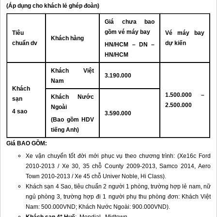
(Áp dụng cho khách lẻ ghép đoàn)
Giá chưa bao
gồm vé máy bay
Tiêu
Vé máy bay
Khách hàng
chuẩn dv
dự kiến
HN/HCM – DN –
HN/HCM
Khách Việt
3.190.000
Nam
Khách
1.500.000 –
Khách Nước
sạn
2.500.000
Ngoài
4 sao
3.590.000
(Bao gồm HDV
tiếng Anh)
Giá BAO GỒM:
Xe vận chuyển tốt đời mới phục vụ theo chương trình: (Xe16c Ford
2010-2013 / Xe 30, 35 chỗ County 2009-2013, Samco 2014, Aero
Town 2010-2013 / Xe 45 chỗ Univer Noble, Hi Class).
Khách sạn 4 Sao, tiêu chuẩn 2 người 1 phòng, trường hợp lẻ nam, nữ
ngủ phòng 3, trường hợp đi 1 người phụ thu phòng đơn: Khách Việt
Nam: 500.000VND; Khách Nước Ngoài: 900.000VND).