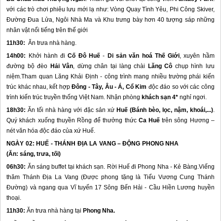
với các trò chơi phiêu lưu mới lạ như: Vòng Quay Tình Yêu, Phi Công Skiver,
Đường Đua Lửa, Ngôi Nhà Ma và Khu trưng bày hơn 40 tượng sáp những
nhân vật nổi tiếng trên thế giới
11h30:
Ăn trưa nhà hàng.
14h00:
Khởi hành đi
Cố Đô
Huế
-
Di sản văn hoá Thế Giới
, xuyên hầm
đường bộ đèo
Hải Vân
, dừng chân tại làng chài
Lăng Cô
chụp hình lưu
niệm.Tham quan Lăng Khải Định - công trình mang nhiều trường phái kiến
trúc khác nhau, kết hợp
Đông - Tây, Âu - Á, Cổ Kim
độc đáo so với các công
trình kiến trúc truyền thống Việt Nam. Nhận phòng
khách sạn 4*
nghỉ ngơi.
18h30:
Ăn tối nhà hàng với đặc sản xứ
Huế
(Bánh bèo, lọc, nậm, khoái,...)
.
Quý khách xuống thuyền Rồng để thưởng thức
Ca Huế
trên sông Hương –
nét văn hóa độc đáo của xứ Huế.
NGÀY 02:
HUẾ
-
THÁNH ĐỊA LA VANG
– ĐỘNG PHONG NHA
(Ăn: sáng, trưa, tối)
06h30:
Ăn sáng buffet tại khách sạn. Rời
Huế
đi Phong Nha - Kẻ Bàng.Viếng
thăm Thánh Địa La Vang (Được phong tặng là Tiểu Vương Cung Thánh
Đường) và ngang qua Vĩ tuyến 17 Sông Bến Hải - Cầu Hiền Lương huyền
thoại.
11h30:
Ăn trưa nhà hàng tại
Phong Nha.