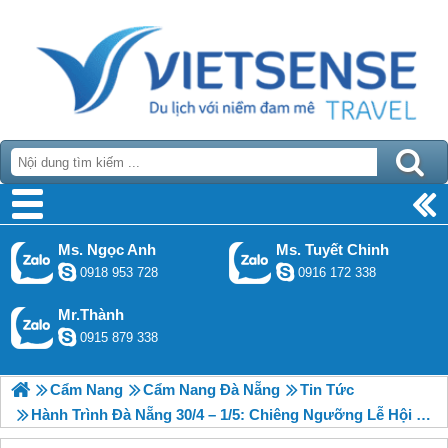
Ms. Ngọc Anh
Ms. Tuyết Chinh
0918 953 728
0916 172 338
Mr.Thành
0915 879 338
Cẩm Nang
Cẩm Nang Đà Nẵng
Tin Tức
Hành Trình Đà Nẵng 30/4 – 1/5: Chiêng Ngưỡng Lễ Hội Khinh Khí Cầu