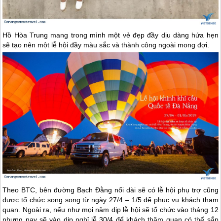
Hồ Hòa Trung mang trong mình một vẻ đẹp đầy dịu dàng hứa hẹn
sẽ tạo nên một lễ hội đầy màu sắc và thành công ngoài mong đợi.
Theo BTC, bên đường Bạch Đằng nối dài sẽ có lễ hội phụ trợ cũng
được tổ chức song song từ ngày 27/4 – 1/5 để phục vụ khách tham
quan. Ngoài ra, nếu như mọi năm dịp lễ hội sẽ tổ chức vào tháng 12
nhưng nay sẽ vào dịp nghỉ lễ 30/4 để khách thăm quan có thể sắp