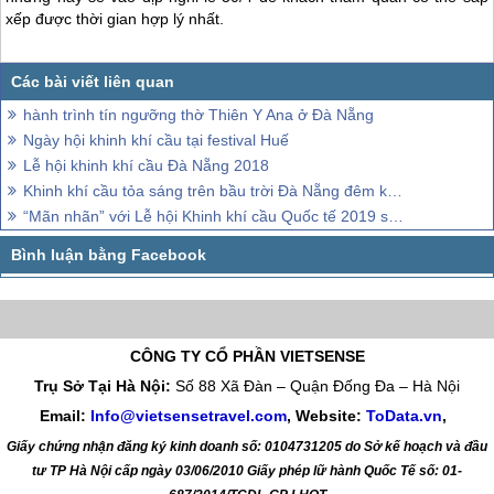
xếp được thời gian hợp lý nhất.
hành trình tín ngưỡng thờ Thiên Y Ana ở Đà Nẵng
Ngày hội khinh khí cầu tại festival Huế
Lễ hội khinh khí cầu Đà Nẵng 2018
Khinh khí cầu tỏa sáng trên bầu trời Đà Nẵng đêm khai mạc pháo hoa 2017
“Mãn nhãn” với Lễ hội Khinh khí cầu Quốc tế 2019 sắp diễn ra tại Đà Nẵng
CÔNG TY CỔ PHẦN VIETSENSE
Trụ Sở Tại Hà Nội:
Số 88 Xã Đàn – Quận Đống Đa – Hà Nội
Email:
Info@vietsensetravel.com
, Website:
ToData.vn
,
Giấy chứng nhận đăng ký kinh doanh số: 0104731205 do Sở kế hoạch và đầu
tư TP Hà Nội cấp ngày 03/06/2010 Giấy phép lữ hành Quốc Tế số: 01-