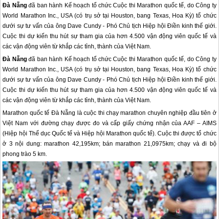
Đà Nẵng
đã ban hành Kế hoạch tổ chức Cuộc thi Marathon quốc tế
, do Công ty
World Marathon Inc., USA (có trụ sở tại Houston, bang Texas, Hoa Kỳ) tổ chức
dưới sự tư vấn của ông Dave Cundy - Phó Chủ tịch Hiệp hội Điền kinh thế giới.
Cuộc thi dự kiến thu hút sự tham gia của hơn 4.500 vận động viên quốc tế và
các vận động viên từ khắp các tỉnh, thành của Việt Nam.
Đà Nẵng
đã ban hành Kế hoạch tổ chức Cuộc thi Marathon quốc tế
, do Công ty
World Marathon Inc., USA (có trụ sở tại Houston, bang Texas, Hoa Kỳ) tổ chức
dưới sự tư vấn của ông Dave Cundy - Phó Chủ tịch Hiệp hội Điền kinh thế giới.
Cuộc thi dự kiến thu hút sự tham gia của hơn 4.500 vận động viên quốc tế và
các vận động viên từ khắp các tỉnh, thành của Việt Nam.
Marathon quốc tế
Đà Nẵng
là cuộc thi chạy marathon chuyên nghiệp đầu tiên ở
Việt Nam với đường chạy được đo và cấp giấy chứng nhận của AAF – AIMS
(Hiệp hội Thể dục Quốc tế và Hiệp hội Marathon quốc tế). Cuộc thi được tổ chức
ở 3 nội dung: marathon 42,195km; bán marathon 21,0975km; chạy và đi bộ
phong trào 5 km.