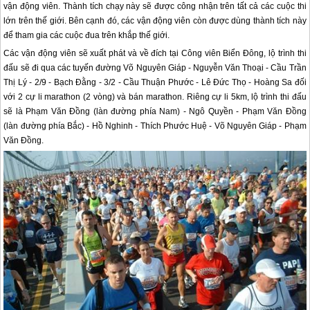
vận động viên. Thành tích chạy này sẽ được công nhận trên tất cả các cuộc thi
lớn trên thế giới. Bên cạnh đó, các vận động viên còn được dùng thành tích này
để tham gia các cuộc đua trên khắp thế giới.
Các vận động viên sẽ xuất phát và về đích tại Công viên Biển Đông, lộ trình thi
đấu sẽ đi qua các tuyến đường Võ Nguyên Giáp - Nguyễn Văn Thoại - Cầu Trần
Thị Lý - 2/9 - Bạch Đằng - 3/2 - Cầu Thuận Phước - Lê Đức Thọ - Hoàng Sa đối
với 2 cự li marathon (2 vòng) và bán marathon. Riêng cự li 5km, lộ trình thi đấu
sẽ là Phạm Văn Đồng (làn đường phía Nam) - Ngô Quyền - Phạm Văn Đồng
(làn đường phía Bắc) - Hồ Nghinh - Thích Phước Huệ - Võ Nguyên Giáp - Phạm
Văn Đồng.