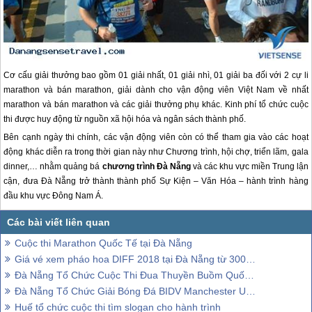
Cơ cấu giải thưởng bao gồm 01 giải nhất, 01 giải nhì, 01 giải ba đối với 2 cự li
marathon và bán marathon, giải dành cho vận động viên Việt Nam về nhất
marathon và bán marathon và các giải thưởng phụ khác. Kinh phí tổ chức cuộc
thi được huy động từ nguồn xã hội hóa và ngân sách thành phố.
Bên cạnh ngày thi chính, các vận động viên còn có thể tham gia vào các hoạt
động khác diễn ra trong thời gian này như Chương trình, hội chợ, triển lãm, gala
dinner,… nhằm quảng bá
chương trình
Đà Nẵng
và các khu vực miền Trung lận
cận, đưa
Đà Nẵng
trở thành thành phố Sự Kiện – Văn Hóa – hành trình hàng
đầu khu vực Đông Nam Á.
Cuộc thi Marathon Quốc Tế tại Đà Nẵng
Giá vé xem pháo hoa DIFF 2018 tại Đà Nẵng từ 300.000 đồng-2 triệu đồng
Đà Nẵng Tổ Chức Cuộc Thi Đua Thuyền Buồm Quốc Tế
Đà Nẵng Tổ Chức Giải Bóng Đá BIDV Manchester United Cup
Huế tổ chức cuộc thi tìm slogan cho hành trình