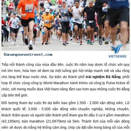
Tiếp nối thành công của mùa đầu tiên, cuộc thi năm nay được tổ chức với quy
mô lớn hơn, hứa hẹn sẽ đem lại một luồng gió hội nhập mạnh mẽ và sâu rộng
cho làng thể thao nước nhà. Sự kiện do thành phố
trải nghiệm
Đà Nẵng
, phối
hợp tổ chức cùng công ty World Marathon hành trìnhs và công ty Pulse Active tổ
chức, với mong muốn đưa Việt Nam nâng tầm cao hơn qua những cuộc thi đẳng
cấp trên thế giới.
Đối tượng tham dự cuộc thi dự kiến bao gồm 1.500 - 2.000 vận động viên, Lữ
khách quốc tế; 3.000 - 5.000 vận động viên chuyên nghiệp, không chuyên,
khách thăm quan và người dân thành phố tham gia thi đấu 3 cự li gồm marathon
(42,195km), bán marathon (21,0975km) và 5km. Thành tích của mỗi vận động
viên sẽ được đo bằng hệ thống cảm ứng, chip cài đặt sẵn trong bảng số của mỗi