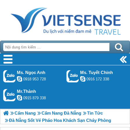
Ms. Ngọc Anh
Ms. Tuyết Chinh
0918 953 728
0916 172 338
Mr.Thành
0915 879 338
Cẩm Nang
Cẩm Nang Đà Nẵng
Tin Tức
Đà Nẵng Sốt Vé Pháo Hoa Khách Sạn Cháy Phòng