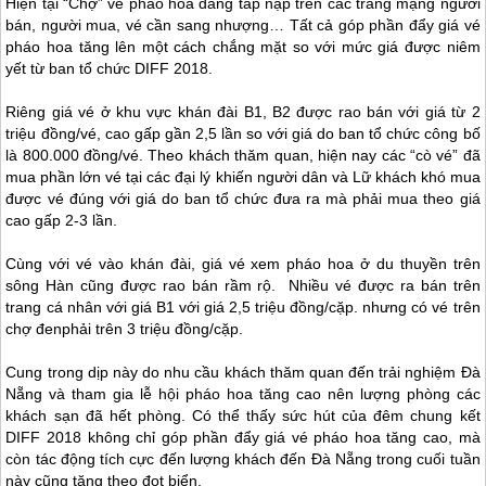
Hiện tại “Chợ” vé pháo hoa đang tấp nập trên các trang mạng người
bán, người mua, vé cần sang nhượng… Tất cả góp phần đẩy giá vé
pháo hoa tăng lên một cách chắng mặt so với mức giá được niêm
yết từ ban tổ chức DIFF 2018.
Riêng giá vé ở khu vực khán đài B1, B2 được rao bán với giá từ 2
triệu đồng/vé, cao gấp gần 2,5 lần so với giá do ban tổ chức công bố
là 800.000 đồng/vé. Theo khách thăm quan, hiện nay các “cò vé” đã
mua phần lớn vé tại các đại lý khiến người dân và Lữ khách khó mua
được vé đúng với giá do ban tổ chức đưa ra mà phải mua theo giá
cao gấp 2-3 lần.
Cùng với vé vào khán đài, giá vé xem pháo hoa ở du thuyền trên
sông Hàn cũng được rao bán rầm rộ. Nhiều vé được ra bán trên
trang cá nhân với giá B1 với giá 2,5 triệu đồng/cặp. nhưng có vé trên
chợ đenphải trên 3 triệu đồng/cặp.
Cung trong dịp này do nhu cầu khách thăm quan đến trải nghiệm
Đà
Nẵng
và tham gia lễ hội pháo hoa tăng cao nên lượng phòng các
khách sạn đã hết phòng. Có thể thấy sức hút của đêm chung kết
DIFF 2018 không chỉ góp phần đẩy giá vé pháo hoa tăng cao, mà
còn tác động tích cực đến lượng khách đến
Đà Nẵng
trong cuối tuần
này cũng tăng theo đọt biển.