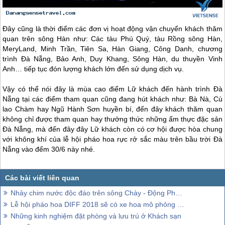
Đây cũng là thời điểm các đơn vị hoạt động vận chuyển khách thăm
quan trên sông Hàn như: Các tàu Phú Quý, tàu Rồng sông Hàn,
MeryLand, Minh Trần, Tiên Sa, Hàn Giang, Công Danh, chương
trình
Đà Nẵng
, Bảo Anh, Duy Khang, Sông Hàn, du thuyền Vinh
Anh… tiếp tục đón lượng khách lớn đến sử dụng dịch vụ.
Vậy có thể nói đây là mùa cao điểm Lữ khách đến hành trình
Đà
Nẵng
tại các điểm tham quan cũng đang hút khách như: Bà Nà, Cù
lao Chàm hay Ngũ Hành Sơn huyền bí, đến đây khách thăm quan
không chỉ được tham quan hay thưởng thức những ẩm thực đặc sản
Đà Nẵng
, mà đến đây đây Lữ khách còn có cơ hội được hòa chung
với không khí của lễ hội pháo hoa rực rở sắc màu trên bầu trời
Đà
Nẵng
vào đếm 30/6 này nhé.
Nhảy chim nước độc đáo trên sông Chày - Động Phong Nha
Lễ hội pháo hoa DIFF 2018 sẽ có xe hoa mô phỏng những cây cầu
Những kinh nghiệm đặt phòng và lưu trú ở Khách sạn