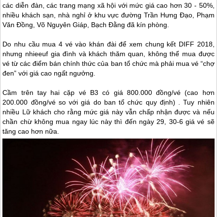
các diễn đàn, các trang mạng xã hội với mức giá cao hơn 30 - 50%,
nhiều khách sạn, nhà nghỉ ở khu vực đường Trần Hưng Đạo, Phạm
Văn Đồng, Võ Nguyên Giáp, Bạch Đằng đã kín phòng.
Do nhu cầu mua 4 vé vào khán đài để xem chung kết DIFF 2018,
nhưng nhieeuf gia đình và khách thăm quan, không thể mua được
vé từ các điểm bán chính thức của ban tổ chức mà phải mua vé “chợ
đen” với giá cao ngất ngưởng.
Cầm trên tay hai cặp vé B3 có giá 800.000 đồng/vé (cao hơn
200.000 đồng/vé so với giá do ban tổ chức quy định) . Tuy nhiên
nhiều Lữ khách cho rằng mức giá này vẫn chấp nhận được và nếu
chần chừ không mua ngay lúc này thì đến ngày 29, 30-6 giá vé sẽ
tăng cao hơn nữa.