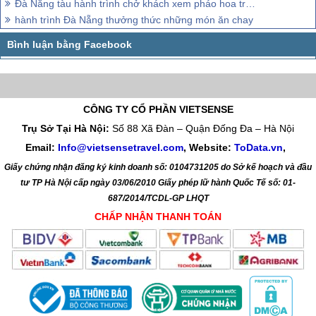
Đà Nẵng tàu hành trình chở khách xem pháo hoa trên sông Hàn
hành trình Đà Nẵng thưởng thức những món ăn chay
CÔNG TY CỔ PHẦN VIETSENSE
Trụ Sở Tại Hà Nội:
Số 88 Xã Đàn – Quận Đống Đa – Hà Nội
Email:
Info@vietsensetravel.com
, Website:
ToData.vn
,
Giấy chứng nhận đăng ký kinh doanh số: 0104731205 do Sở kế hoạch và đầu
tư TP Hà Nội cấp ngày 03/06/2010 Giấy phép lữ hành Quốc Tế số: 01-
687/2014/TCDL-GP LHQT
CHẤP NHẬN THANH TOÁN