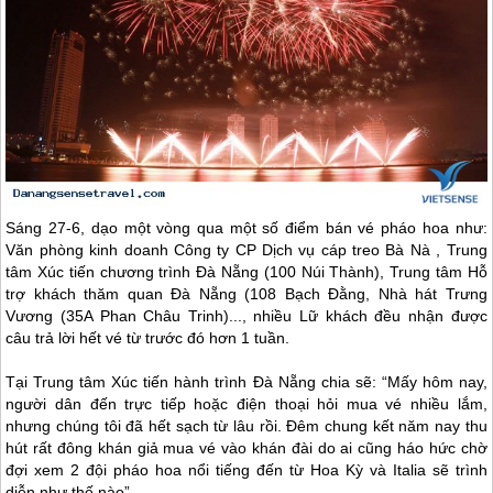
Sáng 27-6, dạo một vòng qua một số điểm bán vé pháo hoa như:
Văn phòng kinh doanh Công ty CP Dịch vụ cáp treo Bà Nà , Trung
tâm Xúc tiến chương trình
Đà Nẵng
(100 Núi Thành), Trung tâm Hỗ
trợ khách thăm quan
Đà Nẵng
(108 Bạch Đằng, Nhà hát Trưng
Vương (35A Phan Châu Trinh)..., nhiều Lữ khách đều nhận được
câu trả lời hết vé từ trước đó hơn 1 tuần.
Tại Trung tâm Xúc tiến hành trình
Đà Nẵng
chia sẽ: “Mấy hôm nay,
người dân đến trực tiếp hoặc điện thoại hỏi mua vé nhiều lắm,
nhưng chúng tôi đã hết sạch từ lâu rồi. Đêm chung kết năm nay thu
hút rất đông khán giả mua vé vào khán đài do ai cũng háo hức chờ
đợi xem 2 đội pháo hoa nổi tiếng đến từ Hoa Kỳ và Italia sẽ trình
diễn như thế nào”.