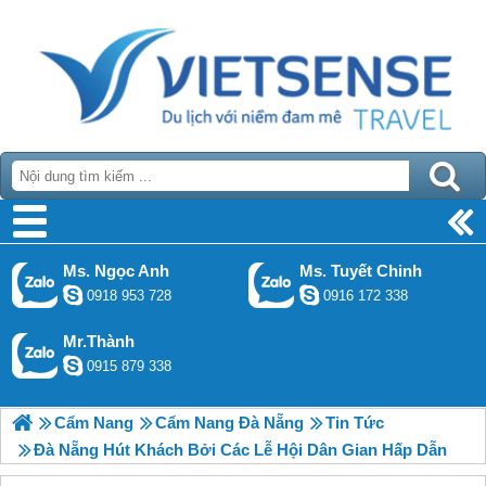
Ms. Ngọc Anh
Ms. Tuyết Chinh
0918 953 728
0916 172 338
Mr.Thành
0915 879 338
Cẩm Nang
Cẩm Nang Đà Nẵng
Tin Tức
Đà Nẵng Hút Khách Bởi Các Lễ Hội Dân Gian Hấp Dẫn