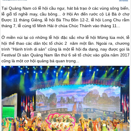
Tại Quảng Nam có lễ hội cầu ngư, hát bả trạo ở các vùng sông biển,
lễ giỗ tổ nghề may, cầu bông... ở
Hội An
đến rước cộ Lệ Bà ở chợ
Được 11 tháng Giêng, lễ hội Bà Thu Bồn 12-2, lễ hội Long Chu rằm
tháng 7, lễ cúng tổ Minh Hải ở chùa Chúc Thánh vào tháng 11...
Ở miền núi lại có những lễ hội đặc sắc như lễ hội Mừng lúa mới, lễ
hội thể thao các dân tộc tổ chức 2 năm một lần. Ngoài ra, chương
trình “Hành trình di sản” cũng là một lễ hội đa dạng, nay được gọi là
Festival Di sản Quảng Nam lần thứ 6 sẽ tổ chức vào giữa năm 2017
cũng là một cơ hội quảng bá quan trọng...