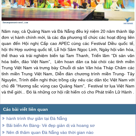
Năm nay, cả Quảng Nam và
Đà Nẵng
đều kỷ niệm 20 năm thành lập
đơn vị hành chính mới, là các địa phương tổ chức các hoạt động liên
quan đến Hội nghị Cấp cao APEC cùng các Festival Diều quốc tế,
hội thi Hợp xướng quốc tế, Lễ hội Sâm Ngọc Linh, Ngày hội văn hóa,
thể thao và trải nghiệm biển tại Tam Thanh, Triển lãm “Di sản văn
hóa biển, đảo Việt Nam”, Liên hoan dân ca bài chòi các tỉnh miền
Trung Việt Nam và trưng bày Chuỗi di sản Văn hóa Tháp Chăm các
tỉnh miền Trung Việt Nam, Diễn đàn chương trình miền Trung- Tây
Nguyên, Trình diễn nghi thức trồng cây nêu các dân tộc Việt Nam với
chủ đề “Hương sắc vùng cao Quảng Nam”, Festival tơ lụa Việt Nam
và thế giới... Đó là những cơ hội rất hiếm có cho Phát triển Lữ Hành .
hành trình thư giãn tại Đà Nẵng
Bãi biển An Bàng- Vẻ đẹp giản dị và hoang sơ
Nên đi thăm quan Đà Nẵng vào thời gian nào