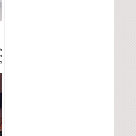
h
n
o