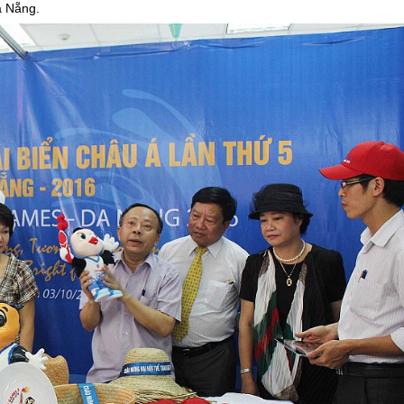
à Nẵng
.