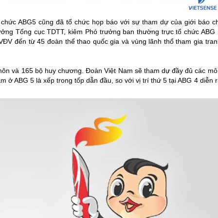
ổ chức ABG5 cũng đã tổ chức họp báo với sự tham dự của giới báo ch
 trưởng Tổng cục TDTT, kiêm Phó trưởng ban thường trực tổ chức ABG 
ĐV đến từ 45 đoàn thể thao quốc gia và vùng lãnh thổ tham gia tran
môn và 165 bộ huy chương. Đoàn Việt Nam sẽ tham dự đầy đủ các mô
m ở ABG 5 là xếp trong tốp dẫn đầu, so với vị trí thứ 5 tại ABG 4 diễn 