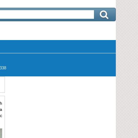
338
h
a
c