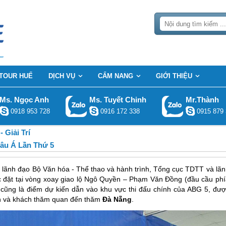
TOUR HUẾ
DỊCH VỤ
CẨM NANG
GIỚI THIỆU
Ms. Ngọc Anh
Ms. Tuyết Chinh
Mr.Thành
0918 953 728
0916 172 338
0915 879 
 Giải Trí
âu Á Lần Thứ 5
n lãnh đạo Bộ Văn hóa - Thể thao và hành trình, Tổng cục TDTT và lãn
đặt tại vòng xoay giao lộ Ngô Quyền – Phạm Văn Đồng (đầu cầu phí
cũng là điểm dự kiến dẫn vào khu vực thi đấu chính của ABG 5, đượ
ân và khách thăm quan đến thăm
Đà Nẵng
.