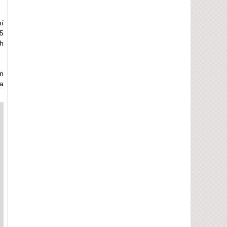
í
5
h
n
ra