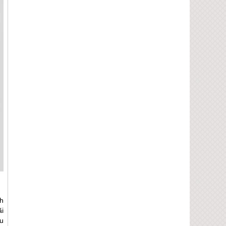
nh
i
u