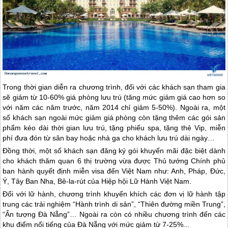
Trong thời gian diễn ra chương trình, đối với các khách sạn tham gia
sẽ giảm từ 10-60% giá phòng lưu trú (tăng mức giảm giá cao hơn so
với năm các năm trước, năm 2014 chỉ giảm 5-50%). Ngoài ra, một
số khách sạn ngoài mức giảm giá phòng còn tặng thêm các gói sản
phẩm kéo dài thời gian lưu trú, tặng phiếu spa, tặng thẻ Vip, miễn
phí đưa đón từ sân bay hoặc nhà ga cho khách lưu trú dài ngày…
Đồng thời, một số khách sạn đăng ký gói khuyến mãi đặc biệt dành
cho khách thăm quan 6 thị trường vừa được Thủ tướng Chính phủ
ban hành quyết định miễn visa đến Việt Nam như: Anh, Pháp, Đức,
Ý, Tây Ban Nha, Bê-la-rút của Hiệp hội Lữ Hành Việt Nam.
Đối với lữ hành, chương trình khuyến khích các đơn vị lữ hành tập
trung các trải nghiệm “Hành trình di sản”, “Thiên đường miền Trung”,
“Ấn tượng
Đà Nẵng
”… Ngoài ra còn có nhiều chương trình đến các
khu điểm nổi tiếng của
Đà Nẵng
với mức giảm từ 7-25%...