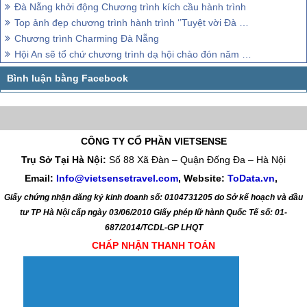
Đà Nẵng khởi động Chương trình kích cầu hành trình
Top ảnh đẹp chương trình hành trình ‘’Tuyệt vời Đà Nẵng ơi’’
Chương trình Charming Đà Nẵng
Hội An sẽ tổ chứ chương trình dạ hội chào đón năm mới 2017
CÔNG TY CỔ PHẦN VIETSENSE
Trụ Sở Tại Hà Nội:
Số 88 Xã Đàn – Quận Đống Đa – Hà Nội
Email:
Info@vietsensetravel.com
, Website:
ToData.vn
,
Giấy chứng nhận đăng ký kinh doanh số: 0104731205 do Sở kế hoạch và đầu
tư TP Hà Nội cấp ngày 03/06/2010 Giấy phép lữ hành Quốc Tế số: 01-
687/2014/TCDL-GP LHQT
CHẤP NHẬN THANH TOÁN