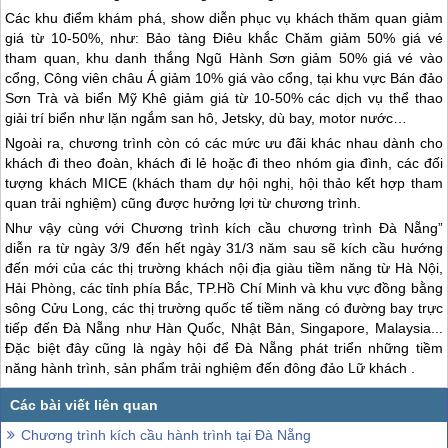
Các khu điểm khám phá, show diễn phục vụ khách thăm quan giảm
giá từ 10-50%, như: Bảo tàng Điêu khắc Chăm giảm 50% giá vé
tham quan, khu danh thắng Ngũ Hành Sơn giảm 50% giá vé vào
cổng, Công viên châu Á giảm 10% giá vào cổng, tại khu vực Bán đảo
Sơn Trà và biển Mỹ Khê giảm giá từ 10-50% các dịch vụ thể thao
giải trí biển như lặn ngắm san hô, Jetsky, dù bay, motor nước…
Ngoài ra, chương trình còn có các mức ưu đãi khác nhau dành cho
khách đi theo đoàn, khách đi lẻ hoặc đi theo nhóm gia đình, các đối
tượng khách MICE (khách tham dự hội nghị, hội thảo kết hợp tham
quan trải nghiệm) cũng được hưởng lợi từ chương trình.
Như vậy cùng với Chương trình kích cầu chương trình
Đà Nẵng
”
diễn ra từ ngày 3/9 đến hết ngày 31/3 năm sau sẽ kích cầu hướng
đến mới của các thị trường khách nội địa giàu tiềm năng từ Hà Nội,
Hải Phòng, các tỉnh phía Bắc, TP.Hồ Chí Minh và khu vực đồng bằng
sông Cửu Long, các thị trường quốc tế tiềm năng có đường bay trực
tiếp đến
Đà Nẵng
như Hàn Quốc, Nhật Bản, Singapore, Malaysia...
Đặc biệt đây cũng là ngày hội để
Đà Nẵng
phát triển những tiềm
năng hành trình, sản phẩm trải nghiệm đến đông đảo Lữ khách .
Chương trình kích cầu hành trình tại Đà Nẵng