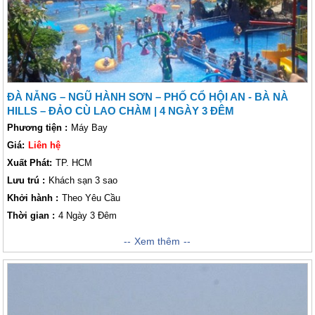
chi tiết, Vietsense đảm bảo Lữ khách sẽ có chuyến trải nghiệm đáng nhớ
ở Đà Nẵng.
ĐÀ NẴNG – NGŨ HÀNH SƠN – PHỐ CỔ HỘI AN - BÀ NÀ
HILLS – ĐẢO CÙ LAO CHÀM | 4 NGÀY 3 ĐÊM
Phương tiện :
Máy Bay
Giá:
Liên hệ
Xuất Phát:
TP. HCM
Lưu trú :
Khách sạn 3 sao
Khởi hành :
Theo Yêu Cầu
Thời gian :
4 Ngày 3 Đêm
Đà Nẵng với khí hậu nhiệt đới gió mùa, chia thành 2 mùa rõ rệt là: mùa
Xem thêm
mưa và mùa khô nên có nhiệt độ cao và ít biến động. Mùa khô ở Đà
Nẵng kéo dài từ tháng 1 đến tháng 7 còn mùa mưa thì dài từ tháng 8 đến
tháng 12. Đà Nẵng vào tháng 7 chính là khoảng thời gian hợp lý nhất.
Vào lúc này, thành phố Đà Nẵng có khí hậu mát mẻ, nhiệt độ trung bình
từ 28 – 30 độ C rất thích hợp và thuận lợi cho Lữ khách tham quan, vui