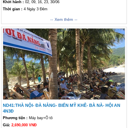
Khởi hành :
02, 09, 16, 23, 30/06
Thời gian :
4 Ngày 3 Đêm
Đà Nẵng là thành phố biển nổi tiếng nằm ở vị trí trung tâm khoảng cách
Xem thêm
giữa thủ đô Hà Nội và TP Hồ Chí Minh. Sở hữu rất nhiều cảnh quan thiên
nhiên đa dạng, Đà Nẵng không chỉ thu hút với bãi biển trải dài. Ngoài ra
Đà Nẵng còn là trung tâm của 3 di sản văn hóa nổi tiếng thế giới là Cố đô
Huế, phố cổ Hội An và thánh địa Mỹ Sơn. Không chỉ hấp dẫn với cảnh
quan thiên nhiên xinh đẹp, Đà Nẵng còn là một thành phố đáng sống bởi
sự trong lành và yên bình nơi đây. khách thăm quan có thể dành ra 4
ngày để khám phá hết thành phố biển xinh đẹp này.
ND41:THÀ NỘI- ĐÀ NẴNG- BIỂN MỸ KHÊ- BÀ NÀ- HỘI AN
4N3Đ
Phương tiện :
Máy bay+Ô tô
Giá:
2,690,000 VNĐ