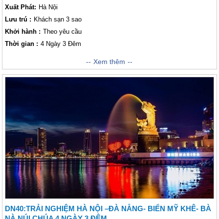
Xuất Phát:
Hà Nội
Lưu trú :
Khách sạn 3 sao
Khởi hành :
Theo yêu cầu
Thời gian :
4 Ngày 3 Đêm
Hành trình cùng Vietsense đến với
Xem thêm
4 ngày 3 đêm sẽ đưa quý khách đến
dải đất Miền Trung từ Hội An cổ kính nhưng không kém phần rạng rỡ sắc
màu tại phố đèn lồng thì Đà Nẵng như con rồng cựa mình mà náo nhiệt,
nhộn nhịp suốt ngày, đến với nơi được mệnh danh là “lá phổi xanh của
miền Trung”, quý khách sẽ được tận hưởng một không gian thiên nhiên
trong lành, tinh khôi tuyệt vời không phải nơi nào cũng sánh được. Bên
cạnh đó, còn là dịp để du khách khám phá cảnh quan đa dạng, lặng ngắm
Chùa Linh Ứng với nhiều hạng mục ấn tượng, lên đỉnh Vọng Nguyệt
ngắm Suối Mơ đang rộn ràng dòng chảy,… Quý khách hãy đồng hành
cùng chúng tôi để có được những trải nghiệm tuyệt vời nhất nhé! Chắc
chắn đây sẽ là một hành trình nhiều cảm xúc tuyệt vời đối với quý
khách!
DN40:TRẢI NGHIỆM HÀ NỘI –ĐÀ NẴNG- BIỂN MỸ KHÊ- BÀ
NÀ NÚI CHÚA 4 NGÀY 3 ĐÊM