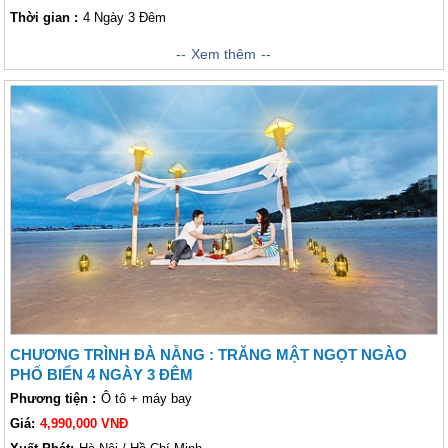
Thời gian :
4 Ngày 3 Đêm
Khi nhắc tới chuyến đi Đà Nẵng, chắc hẳn chúng ta sẽ đều nghĩ ngay
Xem thêm
đến những hình ảnh bãi biển Mỹ Khê trong xanh, Bán Đảo Sơn Trà, khu
nghỉ dưỡng Bà Nà, Núi Chúa, Đô Thị Cổ Hội An, TP Huế,.... nhân dịp
nghỉ lễ này khách thăm quan có thể đặt ngay cho bản thân cùng gia đình
một chuyến đi 4 ngày khám phá đến với thành phố tuyệt vời này thôi
nào! Vietsense đảm bảo sẽ không làm cho các Lữ khách phải thất vọng
khi ghé thăm nơi đây vào dịp tết đến xuân về
CHƯƠNG TRÌNH ĐÀ NẴNG : TRĂNG MẬT NGỌT NGÀO
PHỐ BIỂN 4 NGÀY 3 ĐÊM
Phương tiện :
Ô tô + máy bay
Giá:
4,990,000 VNĐ