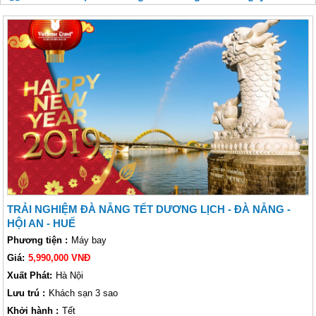
TRẢI NGHIỆM ĐÀ NẴNG TẾT DƯƠNG LỊCH - ĐÀ NẴNG -
HỘI AN - HUẾ
Phương tiện :
Máy bay
Giá:
5,990,000 VNĐ
Xuất Phát:
Hà Nội
Lưu trú :
Khách sạn 3 sao
Khởi hành :
Tết