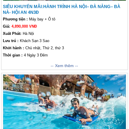
SIÊU KHUYẾN MÃI:HÀNH TRÌNH HÀ NỘI– ĐÀ NẴNG– BÀ
NÀ- HỘI AN 4N3Đ
Phương tiện :
Máy bay + Ô tô
Giá:
4,890,000 VNĐ
Xuất Phát:
Hà Nội
Lưu trú :
Khách Sạn 3 Sao
Khởi hành :
Chủ nhật, Thứ 2, thứ 3
Thời gian :
4 Ngày 3 Đêm
Không những được mệnh danh là một trong những thành phố đáng sống
Xem thêm
nhất của Việt Nam, Đà Nẵng còn sở hữu cho mình rất nhiều địa đẹp.
khách thăm quan sẽ được hoà mình vào thiên nhiên, thoả sức đắm chìm
trong làn biển xanh hoà lẫn với cát trắng và tận hưởng các món ăn đặc
sản của thành phố biển và trải nghiệm một chuyến du ngoạn nên thơ và
đầy quyến rũ, phiêu lưu theo từng con sóng với Ca nô cao tốc, trải
nghiệm câu mực đêm cùng ngư dân trên biển hay nghe sóng vỗ miên
man giữa biển trời bao la. Một chuyến trải nghiệm Đà Nẵng tới đây chắc
chắn sẽ để lại cho bạn những ấn tượng tốt khó phai.