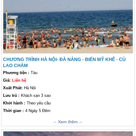
chơi khám phá, di chuyển giữa các điểm trải nghiệm . Bên cạnh đó, trong
các tháng này cũng diễn ra nhiều lễ hội nên khách thăm quan sẽ được
tận hưởng không khi nhộn nhịp, vui tươi ở đây.
CHƯƠNG TRÌNH HÀ NỘI- ĐÀ NẴNG - BIỂN MỸ KHÊ - CÙ
LAO CHÀM
Phương tiện :
Tàu
Giá:
Liên hệ
Xuất Phát:
Hà Nội
Lưu trú :
Khách sạn 3 sao
Khởi hành :
Theo yêu cầu
Thời gian :
4 Ngày 5 Đêm
trải nghiệm Đà Nẵng đang trở thành điểm đến hấp dẫn đối với Lữ khách
Xem thêm
cả nước bởi nơi đây hội tụ đầy đủ các yếu tố làm hài lòng du khu khách
với bãi biển Mỹ Khê nổi tiếng được mệnh danh “1 trong 6 bãi biển đẹp