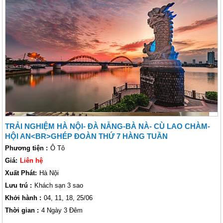
nhất hành tinh” cát trăng, nắng vàng nước trong xanh. đặt chân lên đỉnh
Bà Nà để ngắm nhìn cảnh mây trôi bồng bềnh giữa bao la biển, trời,
sông, núi, khám phá viên ngọc quý nằm trên con đường di sản miền
Trung: di sản văn hóa thế giới - thành phố cổ Hội An lịch lãm mà quyến
rũ có sức hấp dẫn đặc biệt đối với khách thăm quan trong và ngoài
nước. Hội An không chỉ là nơi hội tụ của sự an vui, may mắn mà còn là
một.
Hành Trình
4 Ngày 5 Đêm hè
đưa Lữ khách tận hưởng những giây
phút tuyệt vời của nghỉ hè.
TRẢI NGHIỆM HÀ NỘI- ĐÀ NẴNG-BÀ NÀ- CÙ LAO CHÀM-
HỘI AN<BR>GHÉP ĐOÀN THỨ 7 HÀNG TUẦN
Phương tiện :
Ô Tô
Giá:
Liên hệ
Xuất Phát:
Hà Nội
Lưu trú :
Khách sạn 3 sao
Khởi hành :
04, 11, 18, 25/06
Thời gian :
4 Ngày 3 Đêm