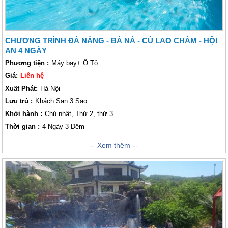
CHƯƠNG TRÌNH ĐÀ NẴNG - BÀ NÀ - CÙ LAO CHÀM - HỘI
AN 4 NGÀY
Phương tiện :
Máy bay+ Ô Tô
Giá:
Liên hệ
Xuất Phát:
Hà Nội
Lưu trú :
Khách Sạn 3 Sao
Khởi hành :
Chủ nhật, Thứ 2, thứ 3
Thời gian :
4 Ngày 3 Đêm
Hành trình hành trình Đà Nẵng 4 ngày sẽ đưa Lữ khách đến những điểm
Xem thêm
tham quan nổi tiếng của thành phố biển - nơi sở hữu vẻ đẹp độc đáo
như: Bà Nà Hills, bán đảo Sơn Trà, danh thắng Ngũ Hành Sơn,… Xa hơn
một chút là khám phá đảo xanh Cù Lao Chàm hay thưởng ngoạn vẻ
đẹp Hội An rêu phong, cổ kính. khách thăm quan cũng có dịp vui chơi tại
khu thăm quan Núi Thần Tài và được thưởng thức rất nhiều món ăn đặc
sản hấp dẫn, hưởng không khí Xuân - Hạ - Thu - Đông trong một ngày.
Còn gì tuyệt vời hơn với một thành phố nơi có có núi, có đèo, có những
khu nghỉ dưỡng xa hoa nhất thế giới. Với dịch vụ chất lượng và lịch trình