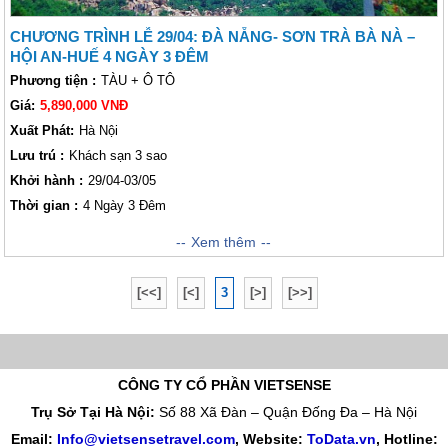
CHƯƠNG TRÌNH LỄ 29/04: ĐÀ NẴNG- SƠN TRÀ BÀ NÀ –
HỘI AN-HUẾ 4 NGÀY 3 ĐÊM
Phương tiện :
TÀU + Ô TÔ
Giá:
5,890,000 VNĐ
Xuất Phát:
Hà Nội
Lưu trú :
Khách sạn 3 sao
Khởi hành :
29/04-03/05
Thời gian :
4 Ngày 3 Đêm
Hành trình khám phá 4 ngày 3 đêm của công ty chúng tôi được khởi
Xem thêm
hành vào đúng dịp lễ 30/4-1/5 sẽ đưa quý khách đến với dải đất Miền
Trung khám phá Đà Nẵng – thành phố tuyệt đẹp bên bờ sông Hàn. Thành
[<<]
[<]
3
[>]
[>>]
phố này nổi tiếng với những điểm thăm quan nổi tiếng như cáp treo Bà
Nà, bán đảo Sơn Trà với vẻ đẹp bao la hùng vĩ quý khách sẽ bị mê hoặc
hoàn toàn hoặc dừng chân tại chùa Linh Ứng dâng hương cầu mong sự
an lành cho gia đình và người thân. Chìm đắm trong khung cảnh thơ
mộng và dạo chơi dưới ánh sáng huyền ảo muôn màu của những cây
CÔNG TY CỔ PHẦN VIETSENSE
đèn lồng ở phố cổ Hội An trầm lắng cổ kính, hay lại trầm tư bên nhưng
Trụ Sở Tại Hà Nội:
Số 88 Xã Đàn – Quận Đống Đa – Hà Nội
lăng tẩm ở Huế và để tâm hồn thỏa thích ngao du... Đó là món quà thiên
Email:
Info@vietsensetravel.com
, Website:
ToData.vn
,
Hotline:
nhiên mà Vietsense Travel chúng tôi mong muốn gửi tới quý khách, hi