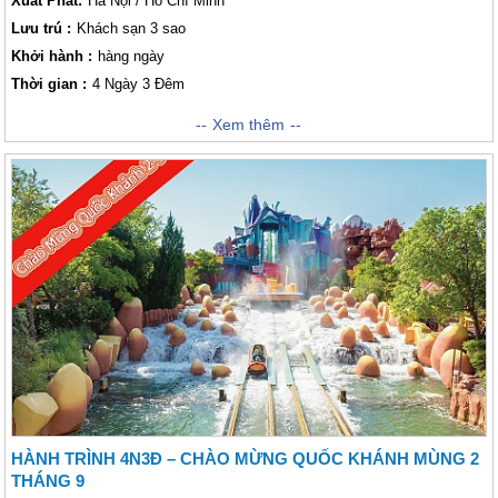
Xuất Phát:
Hà Nội / Hồ Chí Minh
Lưu trú :
Khách sạn 3 sao
Khởi hành :
hàng ngày
Thời gian :
4 Ngày 3 Đêm
Đà Nẵng là địa điểm nghỉ tuần trăng mật lý tưởng cho các đôi vợ chồng
Xem thêm
son, với khí hậu gần như ôn hòa quanh năm, tới đây các bạn sẽ được
tận hưởng trọn vẹn phong cảnh từ núi, rừng đến những bãi biển tuyệt
đẹp và những địa danh nổi tiếng như Bà Nà hills - bạn sẽ cảm nhận, bởi
cái vẻ huyền ảo, mênh mang,tĩnh lặng như lạc vào cõi bồng lai tiên cảnh
trước sự mờ ảo huyền bí của đất trời, biễn Mỹ Khê nắng vàng cát trắng
biển xanh tuyệt đjep, Ngũ Hành Sơn kỳ vĩ với những sườn núi dốc đứng
cheo leo, bán đảo Sơn Trà, cầu Tình yêu… hoặc các bạn cũng có thể dễ
dàng trải nghiệm đến Huế và Hội An, mang đến cho đôi bạn những phút
giây thăng hoa của tình yêu đôi lứa, tận hưởng những giây phút tuyệt
vời kéo dài 4 Ngày 3 đêm.
HÀNH TRÌNH 4N3Đ – CHÀO MỪNG QUỐC KHÁNH MÙNG 2
THÁNG 9