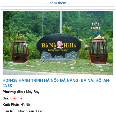
Hành Trình hành trình Đà Nẵng đưa khách thăm quan đến với dải đất
Xem thêm
miền Trung quanh năm đầy nắng gió nhưng lại là nơi hội tụ của những
cảnh đẹp không thể tuyệt vời hơn. Nhắc đến trải nghiệm Đà Nẵng, chắc
hẳn Lữ khách không còn xa lạ gì với những cái tên như Bà Nà Hills, Cù
Lao Chàm, Phố Cổ Hội An... với những điểm đến đầy hấp dẫn bởi cái vẻ
huyền ảo, mênh mang và tĩnh lặng của nó. Đến đây, khách thăm quan sẽ
có cảm giác như lạc vào cõi bồng lai tiên cảnh trước sự mờ ảo huyền bí
của đất trời khi đến với Bà Nà Hills hoặc đắm chìm vào những truyền
thuyết về sự hình thành Ngũ Hành Sơn kỳ vĩ với những sườn núi dốc
đứng cheo leo...
HDN425:HÀNH TRÌNH HÀ NÔI- ĐÀ NẴNG- BÀ NÀ- HỘI AN-
4N3Đ
Phương tiện :
Máy Bay
Giá:
Liên hệ
Xuất Phát:
Hà Nội
Lưu trú :
Khách sạn 3 sao