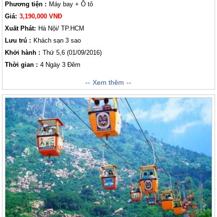
Phương tiện :
Máy bay + Ô tô
Giá:
3,190,000 VNĐ
Xuất Phát:
Hà Nội/ TP.HCM
Lưu trú :
Khách sạn 3 sao
Khởi hành :
Thứ 5,6 (01/09/2016)
Thời gian :
4 Ngày 3 Đêm
Nếu bạn có dự định du hý cùng gia đình, bạn bè mà vẫn cứ băn khoăn
Xem thêm
mùng 2/9 nên đi đâu ở Đà Nẵng thì bài viết dưới đây sẽ là những gợi ý
hoàn hảo cho chuyến đi trải nghiệm Đà Nẵng của bạn.
Hành Trình
4
ngày 3 đêm
khởi hành
Thứ 5 (Mùng 1 tháng 9)
Lữ khách sẽ đến với
Thành phố biển xanh cát trắng được tô điểm bởi những rặng thùy dương
xanh ngát, thưởng thức các món ăn đặc sản nổi tiếng, hay thư thả đi dạo
qua con đường rợp hoa bằng lăng tím dịu dàng cả một góc phố, đến
“Châu Âu thu nhỏ” nằm trên đỉnh núi Bà Nà Hill và đặc biệt không thể bỏ
qua cầu Bàn Tay Vàng nổi tiếng thế giới. hãy cùng Vietsense trải nghiệm
tất cả những điều này nhé!