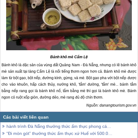
Bánh khô mè Cẩm Lệ
Bánh khô là đặc sản của vùng đất Quảng Nam -
Đà Nẵng
, nhưng có lẽ bánh khô
mè sản xuất tại làng Cẩm Lệ là nổi tiếng thơm ngon hơn cả. Bánh khô mè được
làm từ bột gạo, bột nếp, đường kính, gừng, và mè. Bột gạo pha với bột nếp được
cho vào khuôn, hấp cách thủy, nướng khô, 'tắm' đường, 'tắm' mè... bánh tắm
bằng nếp rang gọi là bánh khô nổ, tắm bằng mè thì gọi là bánh khô mè. Bánh
ngon có ruột xốp giòn, đường dẻo, mè rang đủ độ chín thơm.
Nguồn: danangtourism.gov.vn
hành trình Đà Nẵng thưởng thức ẩm thực phong cách mới
“Đi mòn gót” thưởng thức ẩm thực xứ Huế với 500.000 đồng