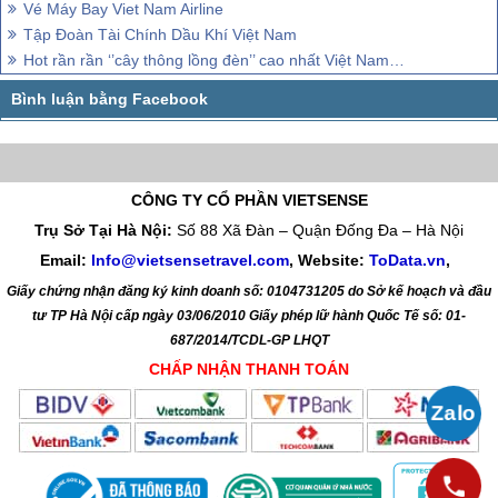
Vé Máy Bay Viet Nam Airline
Tập Đoàn Tài Chính Dầu Khí Việt Nam
Hot rần rần ‘’cây thông lồng đèn’’ cao nhất Việt Nam tại Hội An
CÔNG TY CỔ PHẦN VIETSENSE
Trụ Sở Tại Hà Nội:
Số 88 Xã Đàn – Quận Đống Đa – Hà Nội
Email:
Info@vietsensetravel.com
, Website:
ToData.vn
,
Giấy chứng nhận đăng ký kinh doanh số: 0104731205 do Sở kế hoạch và đầu
tư TP Hà Nội cấp ngày 03/06/2010 Giấy phép lữ hành Quốc Tế số: 01-
687/2014/TCDL-GP LHQT
CHẤP NHẬN THANH TOÁN