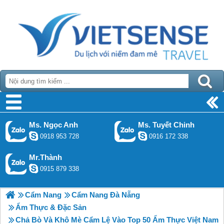
Ms. Ngọc Anh
Ms. Tuyết Chinh
0918 953 728
0916 172 338
Mr.Thành
0915 879 338
Cẩm Nang
Cẩm Nang Đà Nẵng
Ẩm Thực & Đặc Sản
Chả Bò Và Khô Mè Cẩm Lệ Vào Top 50 Ẩm Thực Việt Nam