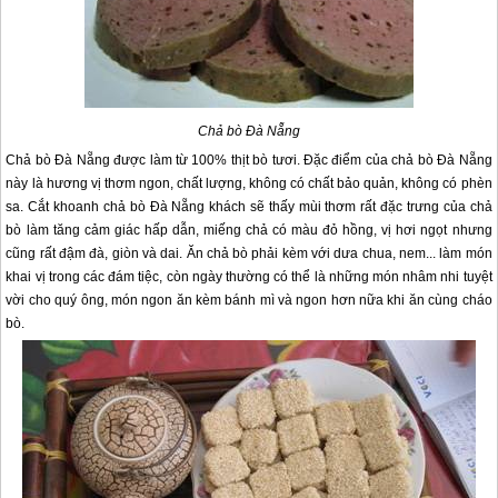
Chả bò
Đà Nẵng
Chả bò
Đà Nẵng
được làm từ 100% thịt bò tươi. Đặc điểm của chả bò
Đà Nẵng
này là hương vị thơm ngon, chất lượng, không có chất bảo quản, không có phèn
sa. Cắt khoanh chả bò
Đà Nẵng
khách sẽ thấy mùi thơm rất đặc trưng của chả
bò làm tăng cảm giác hấp dẫn, miếng chả có màu đỏ hồng, vị hơi ngọt nhưng
cũng rất đậm đà, giòn và dai. Ăn chả bò phải kèm với dưa chua, nem... làm món
khai vị trong các đám tiệc, còn ngày thường có thể là những món nhâm nhi tuyệt
vời cho quý ông, món ngon ăn kèm bánh mì và ngon hơn nữa khi ăn cùng cháo
bò.