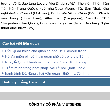
tượng: đó là Bảo tàng Louvre Abu Dhabi (UAE), Thư viện Thiên Tân
Tân Hải (Trung Quốc), Ngôi nhà Casa Vicens (Tây Ban Nha), Khu
nghỉ dưỡng Conrad (Maldives), Du thuyền Viking Orion (Đức), Khách
sạn băng (Thụy Điển), Atlas Bar (Singapore), Seoullo 7017
Skygarden (Hàn Quốc), Công viên Zaryadye (Nga), Bảo tàng Nghệ
thuật dưới nước (Mỹ)
Điều gì đã khiến cho quán cà phê De L`amour trở thành một địa điểm hấp dẫn ở ven biển Đà Nẵng, 2018
Hội An miễn phí vé tham quan phố cổ trong dịp Tết Tết Mậu Tuất 2018
Ngày lễ Quốc khánh mùng 2 tháng 9 - 2018, thăm quan Đà Nẵng nên đi đâu chơi
“Tắm mình trong phật pháp” với Lễ hội Quán Thế Âm Đà Nẵng 2019 – Ngũ Hành Sơn
hành trình Đà Nẵng : Hải Vân quan - thiên hạ đệ nhất hùng quan
CÔNG TY CỔ PHẦN VIETSENSE