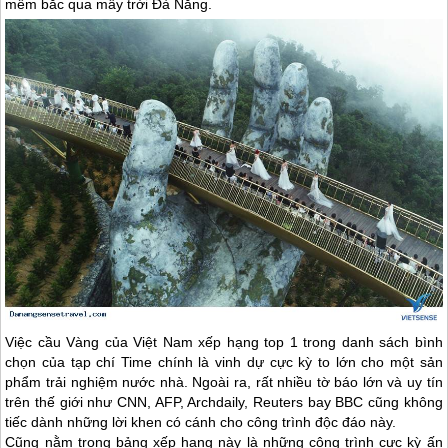
mềm bắc qua mây trời
Đà Nẵng
.
Việc cầu Vàng của Việt Nam xếp hạng top 1 trong danh sách bình
chọn của tạp chí Time chính là vinh dự cực kỳ to lớn cho một sản
phẩm trải nghiệm nước nhà. Ngoài ra, rất nhiều tờ báo lớn và uy tín
trên thế giới như CNN, AFP, Archdaily, Reuters bay BBC cũng không
tiếc dành những lời khen có cánh cho công trình độc đáo này.
Cũng nằm trong bảng xếp hạng này là những công trình cực kỳ ấn