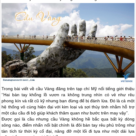
Trong bài viết về cầu Vàng đăng trên tạp chí Mỹ nổi tiếng giới thiệu
‘’Hai bàn tay khổng lồ vươn ra không trung nhìn có vẻ như rêu
phong kín và rất cũ kỹ nhưng bạn đừng để bị đánh lừa. Đó là cả một
hệ thống vô cùng hiện đại với kim loại và sợi thủy tinh nhằm hỗ trợ
một câu cầu đi bộ giúp khách thăm quan như bước trên may vậy’’.
Được gọi là cầu nhưng cầu Vàng không hề bắc qua bất kỳ dòng
sông nào, điểm nhấn nổi bật chính là đôi bàn tay rêu phủ trông như
tàn tích từ thời kỳ cổ đại, nâng đỡ một lối đi tựa như một dải lựa