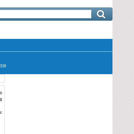
338
i
g
c