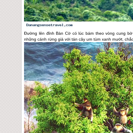
Đường lên đỉnh Bàn Cờ có lúc bám theo vòng cung bờ bi
những cánh rừng già với tán cây um tùm xanh mướt, chắ