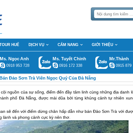
TOUR HUẾ
DỊCH VỤ
CẨM NANG
GIỚI THIỆU
Ms. Ngọc Anh
Ms. Tuyết Chinh
Mr.Thành
0918 953 728
0916 172 338
0915 879 
Bán Đảo Sơn Trà Viên Ngọc Quý Của Đà Nẵng
 cội nguồn của sự sống, điểm đến đầy tâm linh cùng những địa danh lô
thành phố Đà Nẵng, được mài dũa bởi từng khủng cảnh tự nhiên xun
an sẽ đến với điểm dừng chân hấp dẫn như bán Đảo Sơn Trà với đượ
ong lành và phong cảnh cực kỳ nên thơ.