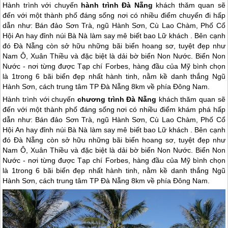
Hành trình với chuyến
hành trình Đà Nẵng
khách thăm quan sẽ
đến với một thành phố đáng sống nơi có nhiều điểm chuyến đi hấp
dẫn như: Bán đảo Sơn Trà, ngũ Hành Sơn, Cù Lao Chàm, Phố Cổ
Hội An hay đỉnh núi Bà Nà làm say mê biết bao Lữ khách . Bên cạnh
đó Đà Nẵng còn sở hữu những bãi biển hoang sơ, tuyệt đẹp như
Nam Ô, Xuân Thiều và đặc biệt là dải bờ biển Non Nước. Biển Non
Nước - nơi từng được Tạp chí Forbes, hàng đầu của Mỹ bình chọn
là 1trong 6 bãi biển đẹp nhất hành tinh, nằm kề danh thắng Ngũ
Hành Sơn, cách trung tâm TP Đà Nẵng 8km về phía Đông Nam.
Hành trình với chuyến
chương trình
Đà Nẵng
khách thăm quan sẽ
đến với một thành phố đáng sống nơi có nhiều điểm khám phá hấp
dẫn như: Bán đảo Sơn Trà, ngũ Hành Sơn, Cù Lao Chàm, Phố Cổ
Hội An
hay đỉnh núi Bà Nà làm say mê biết bao Lữ khách . Bên cạnh
đó
Đà Nẵng
còn sở hữu những bãi biển hoang sơ, tuyệt đẹp như
Nam Ô, Xuân Thiều và đặc biệt là dải bờ biển Non Nước. Biển Non
Nước - nơi từng được Tạp chí Forbes, hàng đầu của Mỹ bình chọn
là 1trong 6 bãi biển đẹp nhất hành tinh, nằm kề danh thắng Ngũ
Hành Sơn, cách trung tâm TP
Đà Nẵng
8km về phía Đông Nam.