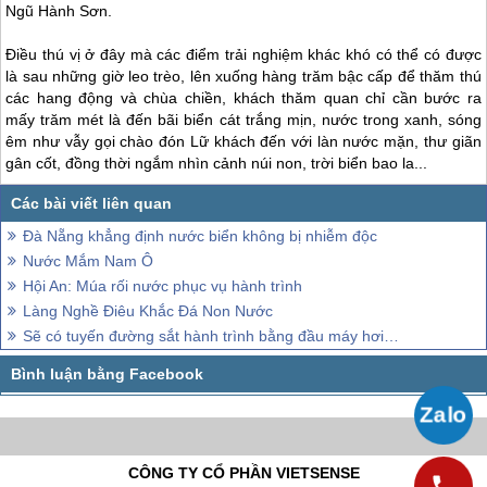
Ngũ Hành Sơn.
Điều thú vị ở đây mà các điểm trải nghiệm khác khó có thể có được
là sau những giờ leo trèo, lên xuống hàng trăm bậc cấp để thăm thú
các hang động và chùa chiền, khách thăm quan chỉ cần bước ra
mấy trăm mét là đến bãi biển cát trắng mịn, nước trong xanh, sóng
êm như vẫy gọi chào đón Lữ khách đến với làn nước mặn, thư giãn
gân cốt, đồng thời ngắm nhìn cảnh núi non, trời biển bao la...
Đà Nẵng khẳng định nước biển không bị nhiễm độc
Nước Mắm Nam Ô
Hội An: Múa rối nước phục vụ hành trình
Làng Nghề Điêu Khắc Đá Non Nước
Sẽ có tuyến đường sắt hành trình bằng đầu máy hơi nước Huế- Đà Nẵng
CÔNG TY CỔ PHẦN VIETSENSE