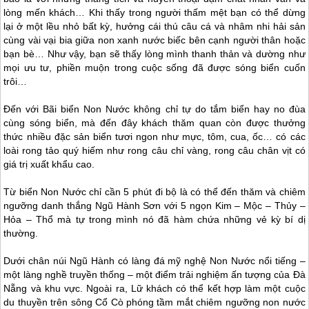
lòng mến khách… Khi thấy trong người thấm mệt bạn có thể dừng
lại ở một lều nhỏ bất kỳ, hưởng cái thú câu cá và nhâm nhi hải sản
cùng vài vại bia giữa non xanh nước biếc bên cạnh người thân hoặc
bạn bè… Như vậy, bạn sẽ thấy lòng mình thanh thản và dường như
mọi ưu tư, phiền muộn trong cuộc sống đã được sóng biển cuốn
trôi…
Đến với Bãi biển Non Nước không chỉ tự do tắm biển hay no đùa
cùng sóng biển, mà đến đây khách thăm quan còn được thưởng
thức nhiều đặc sản biển tươi ngon như mực, tôm, cua, ốc… có các
loài rong tảo quý hiếm như rong câu chỉ vàng, rong câu chân vịt có
giá trị xuất khẩu cao.
Từ biển Non Nước chỉ cần 5 phút đi bộ là có thể đến thăm và chiêm
ngưỡng danh thắng Ngũ Hành Sơn với 5 ngọn Kim – Mộc – Thủy –
Hỏa – Thổ mà tự trong mình nó đã hàm chứa những vẻ kỳ bí dị
thường.
Dưới chân núi Ngũ Hành có làng đá mỹ nghệ Non Nước nổi tiếng –
một làng nghề truyền thống – một điểm trải nghiệm ấn tượng của
Đà
Nẵng
và khu vực. Ngoài ra, Lữ khách có thể kết hợp làm một cuộc
du thuyền trên sông Cổ Cò phóng tầm mắt chiêm ngưỡng non nước