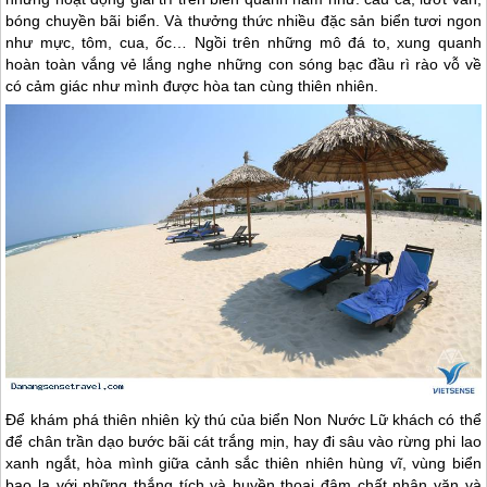
bóng chuyền bãi biển. Và thưởng thức nhiều đặc sản biển tươi ngon
như mực, tôm, cua, ốc… Ngồi trên những mô đá to, xung quanh
hoàn toàn vắng vẻ lắng nghe những con sóng bạc đầu rì rào vỗ về
có cảm giác như mình được hòa tan cùng thiên nhiên.
Để khám phá thiên nhiên kỳ thú của biển Non Nước Lữ khách có thể
để chân trần dạo bước bãi cát trắng mịn, hay đi sâu vào rừng phi lao
xanh ngắt, hòa mình giữa cảnh sắc thiên nhiên hùng vĩ, vùng biển
bao la với những thắng tích và huyền thoại đậm chất nhân văn và