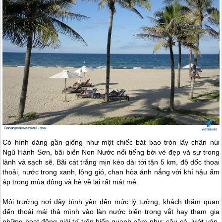
Có hình dáng gần giống như một chiếc bát bao tròn lấy chân núi
Ngũ Hành Sơn, bãi biển Non Nước nổi tiếng bởi vẻ đẹp và sự trong
lành và sạch sẽ. Bãi cát trắng mịn kéo dài tới tận 5 km, độ dốc thoai
thoải, nước trong xanh, lộng gió, chan hòa ánh nắng với khí hậu ấm
áp trong mùa đông và hè về lại rất mát mẻ.
Môi trường nơi đây bình yên đến mức lý tưởng, khách thăm quan
đến thoải mái thả mình vào làn nước biển trong vắt hay tham gia
những hoạt động giải trí trên biển quanh năm như: câu cá, lướt ván,